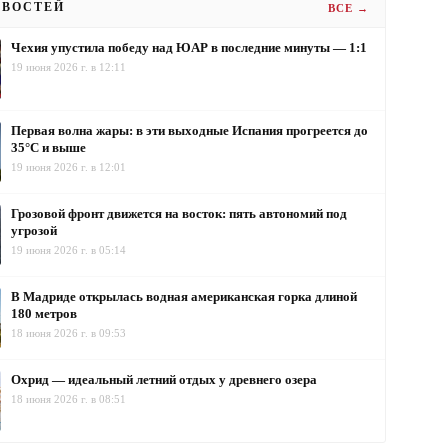
ОВОСТЕЙ
ВСЕ →
Чехия упустила победу над ЮАР в последние минуты — 1:1
19 июня 2026 г. в 12:11
Первая волна жары: в эти выходные Испания прогреется до
35°C и выше
19 июня 2026 г. в 12:01
Грозовой фронт движется на восток: пять автономий под
угрозой
19 июня 2026 г. в 05:14
В Мадриде открылась водная американская горка длиной
180 метров
18 июня 2026 г. в 09:53
Охрид — идеальный летний отдых у древнего озера
18 июня 2026 г. в 08:51