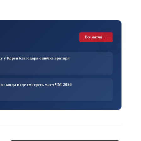
⚽
Все матчи →
у у Кореи благодаря ошибке вратаря
о: когда и где смотреть матч ЧМ-2026