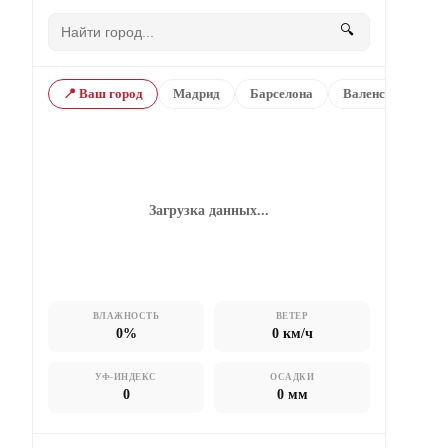
🔍
📍 Ваш город
Мадрид
Барселона
Валенсия
Ма
Загрузка данных...
ВЛАЖНОСТЬ
ВЕТЕР
0
%
0
км/ч
УФ-ИНДЕКС
ОСАДКИ
0
0
мм