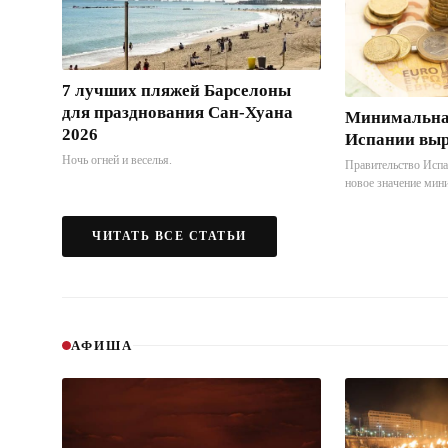
7 лучших пляжей Барселоны
для празднования Сан-Хуана
Минимальная
2026
Испании выр
Ночь огней и веселья.
Правительство Испа
новое значение мин
межпрофессионально
Теперь она составля
ЧИТАТЬ ВСЕ СТАТЬИ
выплатах в год. Это
сравнению с преды
АФИША