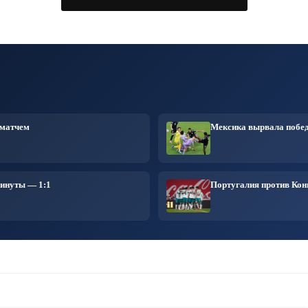
жданского общества.
 матчем
Мексика вырвала побед
минуты — 1:1
Португалия против Конг