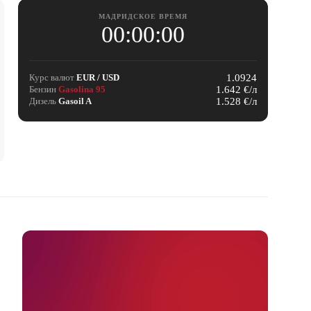
МАДРИДСКОЕ ВРЕМЯ
00:00:00
1.0924
Курс валют
EUR / USD
1.642 €/л
Бензин
Gasolina 95
1.528 €/л
Дизель
Gasoil A