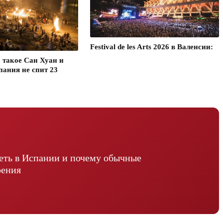
Festival de les Arts 2026 в Валенсии:
о такое Сан Хуан и
пания не спит 23
реть в Испании и почему обычные
рения