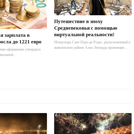
Путешествие в эпоху
Средневековья с помощью
виртуальной реальности!
 зарплата в
осла до 1221 евро
Монастырь Сант-Пере-де-Родес, расположенный в
живописном районе Альт-Эмпорда провинции
нии официально утвердило
Жирона на севере Каталонии, представил новую
имальной
иммерсивную экспозицию. Этот древний
й зарплаты на 2026 год.
бенедиктинский монастырь X–XI веков
ет 1221 евро в месяц при 14
возвышается на горе над Порт-де-ла-Сельва,
 на 3,1 процента больше по
недалеко от французской границы и знаменитого
дущим годом.
мыса Креус. Теперь посетители могут буквально
перенестись в 1314 год с помощью технологий
виртуальной реальности.