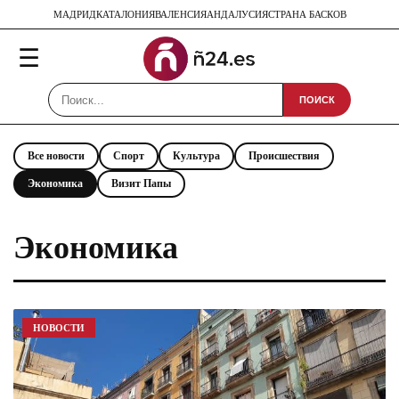
МАДРИД
КАТАЛОНИЯ
ВАЛЕНСИЯ
АНДАЛУСИЯ
СТРАНА БАСКОВ
☰
ПОИСК
Все новости
Спорт
Культура
Происшествия
Экономика
Визит Папы
Экономика
НОВОСТИ