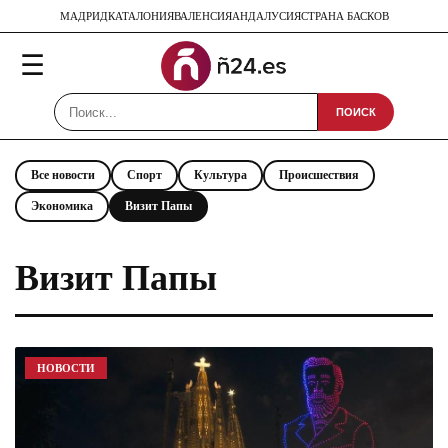
МАДРИД
КАТАЛОНИЯ
ВАЛЕНСИЯ
АНДАЛУСИЯ
СТРАНА БАСКОВ
☰
ПОИСК
Все новости
Спорт
Культура
Происшествия
Экономика
Визит Папы
Визит Папы
НОВОСТИ