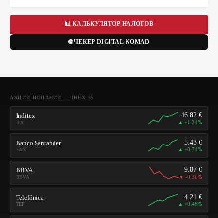
📊 КАЛЬКУЛЯТОР НАЛОГОВ
🌐 ЧЕКЕР DIGITAL NOMAD
АКЦИИ ИСПАНИИ — IBEX 35
46.82
€
Inditex
▲
+1.24%
ITX
5.43
€
Banco Santander
▲
+0.74%
SAN
9.87
€
BBVA
▼
-0.30%
BBVA
4.21
€
Telefónica
▲
+0.48%
TEF