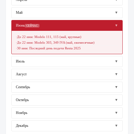
Май
▼
Июнь
▼
СЕЙЧАС
·
До 22 июн: Modelo 111, 115 (май, крупные)
·
До 22 июн: Modelo 303, 349 IVA (май, ежемесячные)
·
30 июн: Последний день подачи Renta 2025
Июль
▼
Август
▼
Сентябрь
▼
Октябрь
▼
Ноябрь
▼
Декабрь
▼