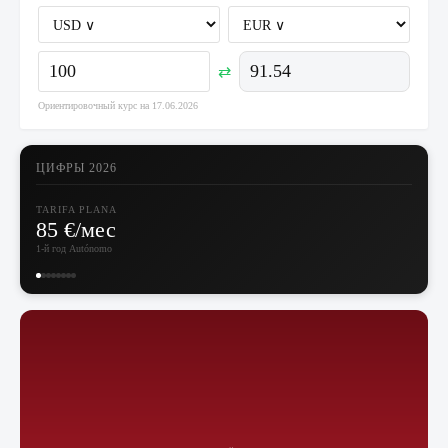
91.54
⇄
Ориентировочный курс на
17.06.2026
ЦИФРЫ 2026
TARIFA PLANA
85 €/мес
1-й год Autónomo