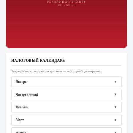
РЕКЛАМНЫЙ БАННЕР
300 × 600 px
НАЛОГОВЫЙ КАЛЕНДАРЬ
Текущий месяц подсвечен красным — идёт приём деклараций.
Январь
▼
Январь (конец)
▼
Февраль
▼
Март
▼
Апрель
▼