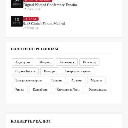
25
DIGITAL NOMAD
Digital Nomad Conference España
ИЮНЬ
📍
Валенсия
10
IT/SAAS
SaaS Global Forum Madrid
СЕНТ.
📍
Мадрид
НАЛОГИ ПО РЕГИОНАМ
Андалусия
Мадрид
Каталония
Валенсия
Страна Басков
Наварра
Канарские острова
Балеарские острова
Галисия
Арагон
Мурсия
Риоха
Кантабрия
Кастилия и Леон
Эстремадура
КОНВЕРТЕР ВАЛЮТ