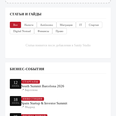
СТАТЬИ И ГАЙДЫ
Все
Налоги
Autónomo
Миграция
IT
Стартап
Digital Nomad
Финансы
Право
Статьи появятся после добавления в Sanity Studio
БИЗНЕС-СОБЫТИЯ
12
СТАРТАПЫ
South Summit Barcelona 2026
ИЮНЬ
📍
Барселона
18
ИНВЕСТИЦИИ
Spain Startup & Investor Summit
ИЮНЬ
📍
Мадрид