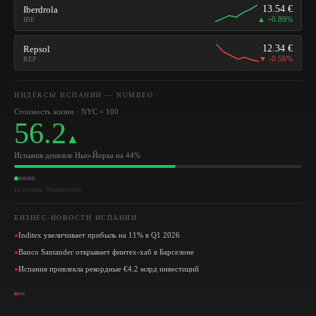
13.54
€
Iberdrola
▲
+0.89%
IBE
12.34
€
Repsol
▼
-0.56%
REP
ИНДЕКСЫ ИСПАНИИ — NUMBEO
Стоимость жизни
·
NYC = 100
56.2
▲
Испания дешевле Нью-Йорка на 44%
Источник: Numbeo.com
БИЗНЕС-НОВОСТИ ИСПАНИИ
Inditex увеличивает прибыль на 11% в Q1 2026
●
Banco Santander открывает финтех-хаб в Барселоне
●
Испания привлекла рекордные €4.2 млрд инвестиций
●