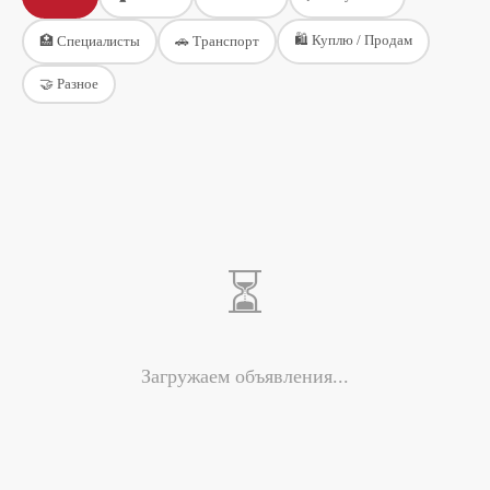
🛍️
Куплю / Продам
🏥
Специалисты
🚗
Транспорт
🤝
Разное
⏳
Загружаем объявления...