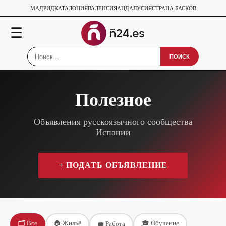
МАДРИД
КАТАЛОНИЯ
ВАЛЕНСИЯ
АНДАЛУСИЯ
СТРАНА БАСКОВ
☰
ПОИСК
Полезное
Объявления русскоязычного сообщества
Испании
+ ПОДАТЬ ОБЪЯВЛЕНИЕ
🗂️
Все
🏠
Жильё
🎓
Обучение
💼
Работа