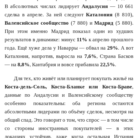
В абсолютных числах лидирует
Андалусия
— 10 661
сделка в апреле. За ней следуют
Каталония
(8 810),
Валенсийское сообщество
(7 880) и
Мадрид
(5 880).
При этом именно Мадрид показал один из худших
результатов в динамике: минус
11%
к апрелю прошлого
года. Ещё хуже дела у Наварры — обвал на
29%
. А вот
Каталония, напротив, выросла на
7,6%
, Страна Басков
— на
8,8%
, Кантабрия и вовсе прибавила
22,5%
.
Для тех, кто живёт или планирует покупать жильё на
Коста-дель-Соль, Коста-Бланке или Коста-Браве
,
данные по Андалусии и Валенсийскому сообществу
особенно показательны: оба региона остаются
абсолютными лидерами по объёму сделок, несмотря на
общий спад. Это говорит о том, что спрос — в том числе
со стороны иностранных покупателей — в этих
локациях устойчив, даже когда остальная Испания