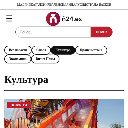
МАДРИД
КАТАЛОНИЯ
ВАЛЕНСИЯ
АНДАЛУСИЯ
СТРАНА БАСКОВ
☰
ПОИСК
Все новости
Спорт
Культура
Происшествия
Экономика
Визит Папы
Культура
НОВОСТИ