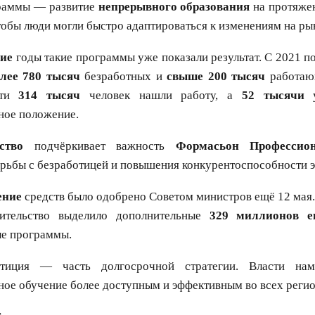
раммы — развитие
непрерывного образования
на протяжен
чтобы люди могли быстро адаптироваться к изменениям на ры
ние
годы такие программы уже показали результат. С 2021 по
лее 780 тысяч
безработных и
свыше 200 тысяч
работаю
чти
314 тысяч
человек нашли работу, а
52 тысячи
у
ное положение.
ство
подчёркивает важность
Формасьон Профессио
рьбы с безработицей и повышения конкурентоспособности 
ение
средств было одобрено Советом министров ещё 12 мая.
вительство выделило дополнительные
329 миллионов е
ые программы.
иция — часть долгосрочной стратегии. Власти нам
ое обучение более доступным и эффективным во всех реги