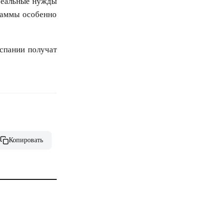
 реальные нужды
раммы особенно
спании получат
Копировать