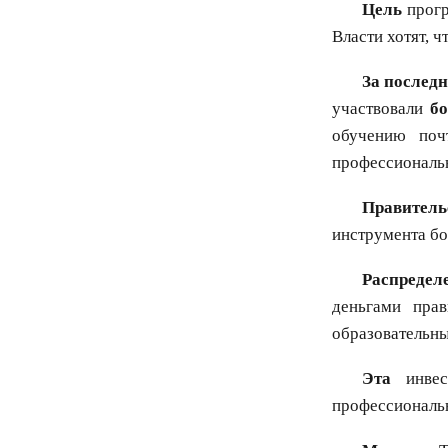
Цель
прог
Власти хотят, 
За послед
участвовали
бо
обучению по
профессиональ
Правитель
инструмента бо
Распредел
деньгами пра
образовательн
Эта
инвест
профессиональн