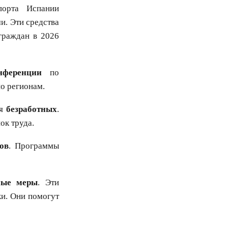
порта Испании
. Эти средства
граждан в 2026
нференции
по
о регионам.
ля
безработных
.
ок труда.
ов
. Программы
ные меры
. Эти
ки. Они помогут