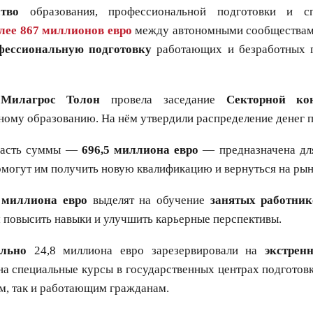
тво
образования, профессиональной подготовки и с
лее 867 миллионов евро
между автономными сообществами
фессиональную подготовку
работающих и безработных 
Милагрос Толон
провела заседание
Секторной ко
ому образованию. На нём утвердили распределение денег п
асть суммы —
696,5 миллиона евро
— предназначена д
омогут им получить новую квалификацию и вернуться на рын
 миллиона евро
выделят на обучение
занятых работник
 повысить навыки и улучшить карьерные перспективы.
льно
24,8 миллиона евро зарезервировали на
экстрен
на специальные курсы в государственных центрах подготов
м, так и работающим гражданам.