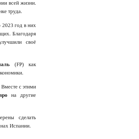
ии всей жизни.
нке труда.
 2023 год в них
щих. Благодаря
лучшили своё
наль
(FP) как
экономики.
 Вместе с этими
вро
на другие
ерены сделать
онах Испании.