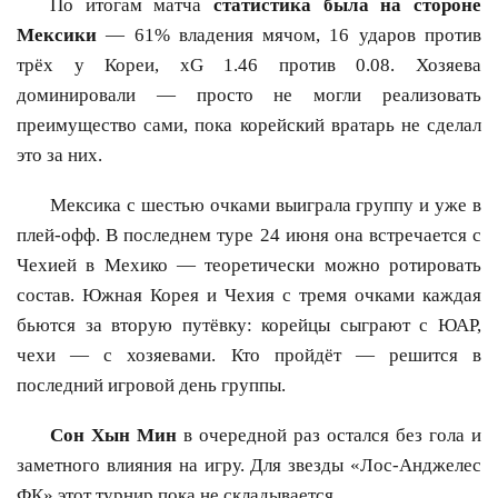
По итогам матча
статистика была на стороне
Мексики
— 61% владения мячом, 16 ударов против
трёх у Кореи, xG 1.46 против 0.08. Хозяева
доминировали — просто не могли реализовать
преимущество сами, пока корейский вратарь не сделал
это за них.
Мексика с шестью очками выиграла группу и уже в
плей-офф. В последнем туре 24 июня она встречается с
Чехией в Мехико — теоретически можно ротировать
состав. Южная Корея и Чехия с тремя очками каждая
бьются за вторую путёвку: корейцы сыграют с ЮАР,
чехи — с хозяевами. Кто пройдёт — решится в
последний игровой день группы.
Сон Хын Мин
в очередной раз остался без гола и
заметного влияния на игру. Для звезды «Лос-Анджелес
ФК» этот турнир пока не складывается.