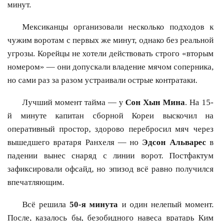
минут.
Мексиканцы организовали несколько подходов к
чужим воротам с первых же минут, однако без реальной
угрозы. Корейцы не хотели действовать строго «вторым
номером» — они допускали владение мячом соперника,
но сами раз за разом устраивали острые контратаки.
Лучший момент тайма — у
Сон Хын Мина
. На 15-
й минуте капитан сборной Кореи выскочил на
оперативный простор, здорово перебросил мяч через
вышедшего вратаря Ранхеля — но
Эдсон Альварес
в
падении вынес снаряд с линии ворот. Постфактум
зафиксировали офсайд, но эпизод всё равно получился
впечатляющим.
Всё решила
50-я минута
и один нелепый момент.
После, казалось бы, безобидного навеса вратарь Ким