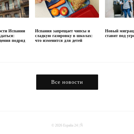
сти Испании
Испания запрещает чипсы и
Новый миграц
даться:
сладкую газировку в школах:
ставит под угр
дения подряд
что изменится для детей
Все новости
© 2026 España 24 | Ñ