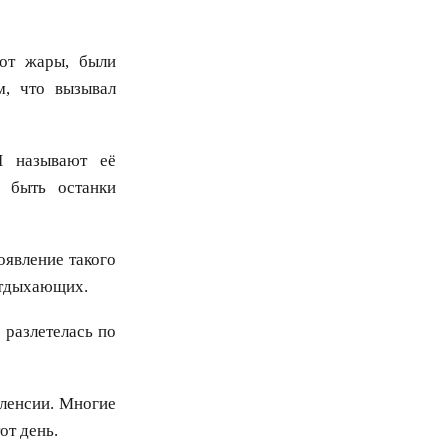
 от жары, были
м, что вызывал
И называют её
 быть останки
оявление такого
отдыхающих.
 разлетелась по
аленсии. Многие
от день.