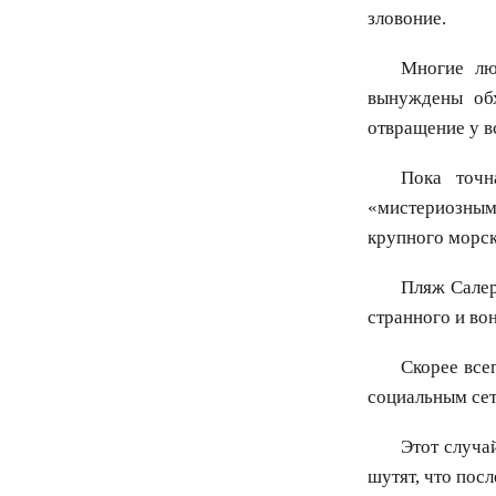
зловоние.
Многие лю
вынуждены обх
отвращение у в
Пока точн
«мистериозны
крупного морск
Пляж Салер
странного и во
Скорее все
социальным сет
Этот случа
шутят, что посл