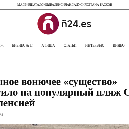
МАДРИД
КАТАЛОНИЯ
ВАЛЕНСИЯ
АНДАЛУСИЯ
СТРАНА БАСКОВ
БИЗНЕС & IT
АФИША
СТАТЬИ
ИНТЕРВЬЮ
ВИДЕО
26
чное вонючее «существо»
ило на популярный пляж 
ленсией
24