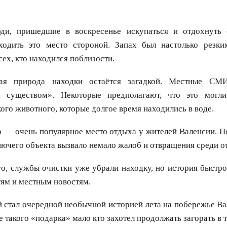
ди, пришедшие в воскресенье искупаться и отдохнуть
одить это место стороной. Запах был настолько резки
сех, кто находился поблизости.
ая природа находки остаётся загадкой. Местные СМ
м существом». Некоторые предполагают, что это могли
ого животного, которые долгое время находились в воде.
 — очень популярное место отдыха у жителей Валенсии. П
нючего объекта вызвало немало жалоб и отвращения среди 
го, службы очистки уже убрали находку, но история быстро
ям и местным новостям.
й стал очередной необычной историей лета на побережье В
е такого «подарка» мало кто захотел продолжать загорать в т