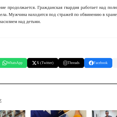
ние продолжается. Гражданская гвардия работает над пол
дела. Мужчина находится под стражей по обвинению в хран
насилием над детьми.
WhatsApp
X (Twitter)
Threads
Facebook
Е