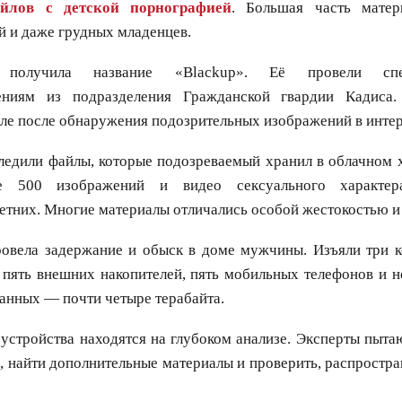
йлов с детской порнографией
. Большая часть матер
й и даже грудных младенцев.
 получила название «Blackup». Её провели сп
ениям из подразделения Гражданской гвардии Кадиса.
еле после обнаружения подозрительных изображений в интер
ледили файлы, которые подозреваемый хранил в облачном 
е 500 изображений и видео сексуального характе
тних. Многие материалы отличались особой жестокостью и
овела задержание и обыск в доме мужчины. Изъяли три к
 пять внешних накопителей, пять мобильных телефонов и н
анных — почти четыре терабайта.
 устройства находятся на глубоком анализе. Эксперты пыта
, найти дополнительные материалы и проверить, распростр