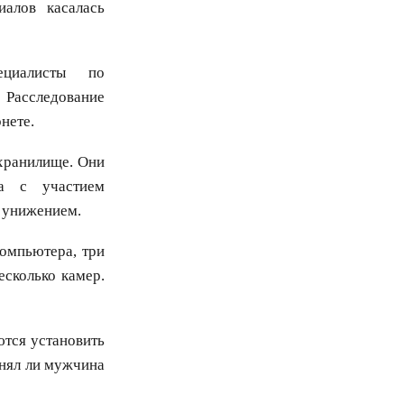
иалов касалась
ециалисты по
 Расследование
нете.
хранилище. Они
ра с участием
 унижением.
омпьютера, три
есколько камер.
ются установить
анял ли мужчина