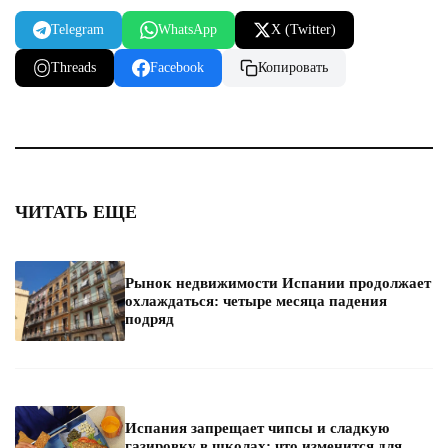
Telegram
WhatsApp
X (Twitter)
Threads
Facebook
Копировать
ЧИТАТЬ ЕЩЕ
Рынок недвижимости Испании продолжает
охлаждаться: четыре месяца падения
подряд
Испания запрещает чипсы и сладкую
газировку в школах: что изменится для