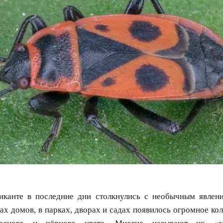
канте в последние дни столкнулись с необычным явлени
нах домов, в парках, дворах и садах появилось огромное ко