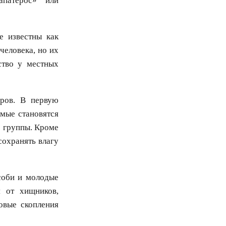
патерос» или
е известны как
человека, но их
ство у местных
оров. В первую
омые становятся
е группы. Кроме
сохранять влагу
соби и молодые
 от хищников,
овые скопления