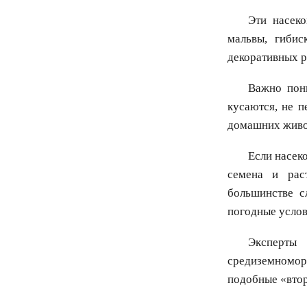
Эти насек
мальвы, гибис
декоративных ра
Важно пони
кусаются, не п
домашних живо
Если насек
семена и рас
большинстве с
погодные услов
Эксперты
средиземномор
подобные «втор