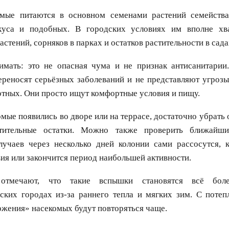
омые питаются в основном семенами растений семейст
куса и подобных. В городских условиях им вполне хв
стений, сорняков в парках и остатков растительности в сада
мать: это не опасная чума и не признак антисанитарии
ереносят серьёзных заболеваний и не представляют угроз
тных. Они просто ищут комфортные условия и пищу.
омые появились во дворе или на террасе, достаточно убрать 
тительные остатки. Можно также проверить ближайши
лучаев через несколько дней колонии сами рассосутся, к
ия или закончится период наибольшей активности.
 отмечают, что такие вспышки становятся всё бол
ских городах из-за раннего тепла и мягких зим. С потеп
жения» насекомых будут повторяться чаще.