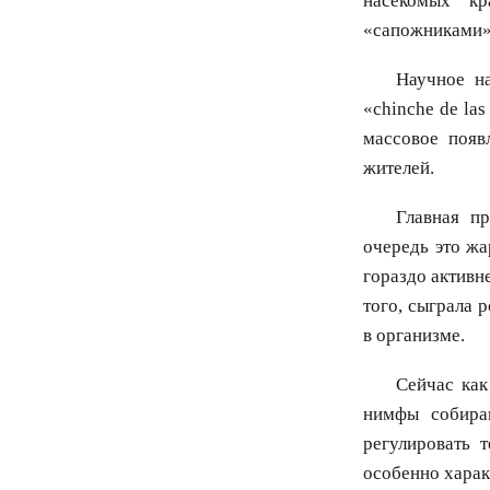
насекомых к
«сапожниками»
Научное на
«chinche de la
массовое появ
жителей.
Главная п
очередь это жа
гораздо активн
того, сыграла 
в организме.
Сейчас как
нимфы собира
регулировать 
особенно харак