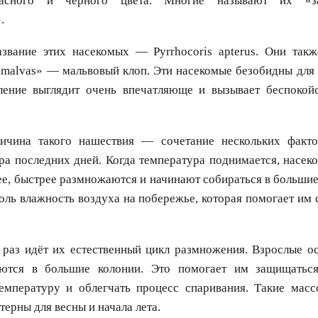
расного и чёрного цвета. Многие называют их «за
.
звание этих насекомых — Pyrrhocoris apterus. Они такж
s malvas» — мальвовый клоп. Эти насекомые безобидны для 
ление выглядит очень впечатляюще и вызывает беспокой
ричина такого нашествия — сочетание нескольких факт
ра последних дней. Когда температура поднимается, насек
ее, быстрее размножаются и начинают собираться в больши
роль влажность воздуха на побережье, которая помогает им 
 раз идёт их естественный цикл размножения. Взрослые о
ются в большие колонии. Это помогает им защищаться
температуру и облегчать процесс спаривания. Такие масс
терны для весны и начала лета.