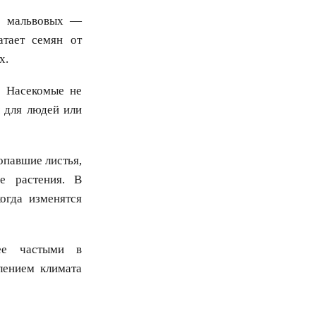
ва мальвовых —
атает семян от
х.
. Насекомые не
ы для людей или
опавшие листья,
е растения. В
огда изменятся
ее частыми в
лением климата