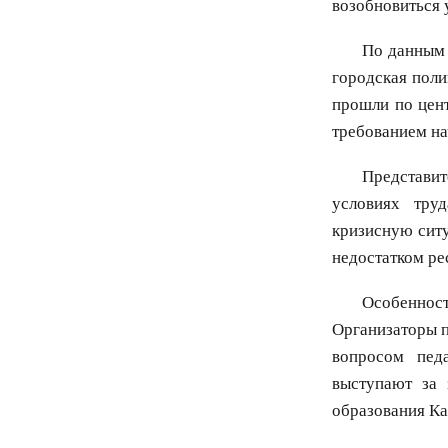
возобновиться 
По данным 
городская поли
прошли по цент
требованием на
Представит
условиях тру
кризисную ситу
недостатком ре
Особеннос
Организаторы п
вопросом пед
выступают за 
образования Ка