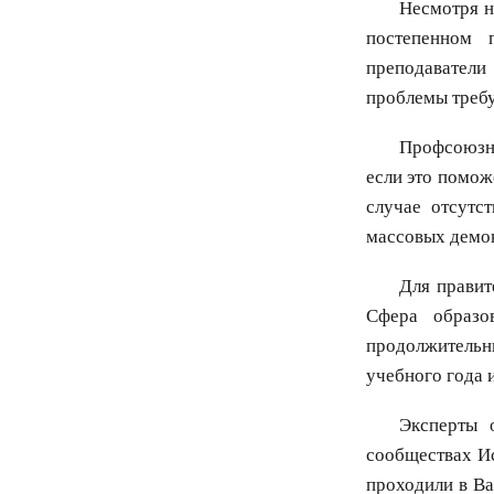
Несмотря н
постепенном 
преподавател
проблемы требу
Профсоюзны
если это помож
случае отсутс
массовых демо
Для правит
Сфера образо
продолжительн
учебного года 
Эксперты 
сообществах Ис
проходили в Ва