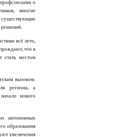
с профсоюзами о
ников, многие
 существующие
 решений.
стями всё лето,
преждают, что в
т стать местом
ческим вызовом.
ля региона, а
 начало нового
их автономных
ого образования
буют увеличения