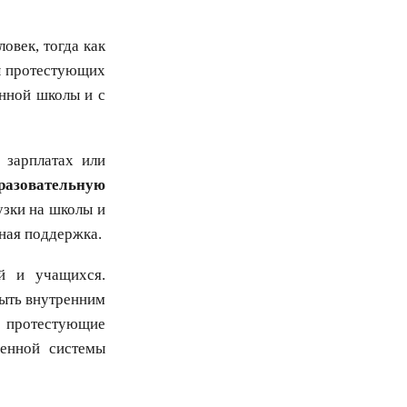
овек, тогда как
ны протестующих
енной школы и с
 зарплатах или
разовательную
узки на школы и
ьная поддержка.
й и учащихся.
быть внутренним
 протестующие
венной системы