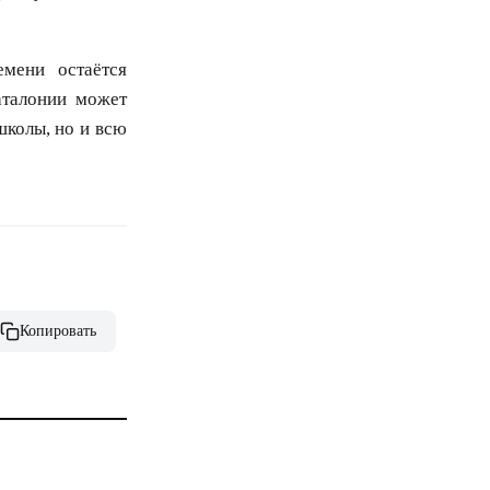
емени остаётся
аталонии может
 школы, но и всю
Копировать