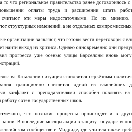
а то что региональное правительство ранее договорилось 
повышении оплаты труда и расширении штата работ
и считают эти меры недостаточными. По их мнению,
ют структурных изменений, а не отдельных компромиссных
е организации заявляют, что готовы вести переговоры с вла
ет найти выход из кризиса. Однако одновременно они преду
твия прогресса уже осенью улицы Барселоны вновь могу
нстраций.
ельства Каталонии ситуация становится серьёзным полити
вания традиционно считается одной из важнейших д
ый конфликт с преподавателями способен повлиять на
и работу сотен государственных школ.
отмечают, что похожие процессы происходят и в друг
пании. В последние месяцы акции в защиту государственн
ленсийском сообществе и Мадриде, где учителя также тре