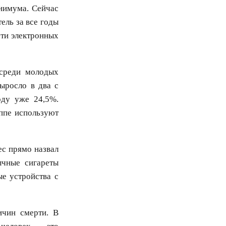
нимума. Сейчас
ель за все годы
сти электронных
 среди молодых
ыросло в два с
оду уже 24,5%.
ппе используют
ес прямо назвал
ычные сигареты
ые устройства с
ичин смерти. В