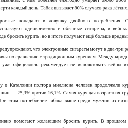
связанных с ним болезней ежегодно умирает около 9000
ерти каждый день. Табак вызывает 80% случаев рака лёгких
рослые попадают в ловушку двойного потребления.
спользуют одновременно и обычные сигареты, и вейпы
жде бросить курить, но в итоге получают ещё больше вредны
редупреждают, что электронные сигареты могут в два-три р
овья по сравнению с традиционным курением. Международн
 уже официально рекомендует не использовать вейпы из
ду в Каталонии полтора миллиона человек продолжали к
нщин — 25,3% против 16,1%. Самая курящая возрастная гр
 При этом потребление табака выше среди мужчин из низ
тивно помогают желающим бросить курить. В прошлом 