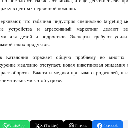
 полностью отказались от табака, а ещё десятки тысяч п
ержку в центрах первичной помощи.
ёркивают, что табачная индустрия специально targeting 
ые устройства и агрессивный маркетинг делают в
ыми для детей и подростков. Эксперты требуют усили
ламой таких продуктов.
 в Каталонии отражает общую проблему во многих 
курение медленно отступает, новая никотиновая эпидемия 
ирает обороты. Власти и медики призывают родителей, шк
внимательными к этой угрозе.
WhatsApp
X (Twitter)
Threads
Facebook