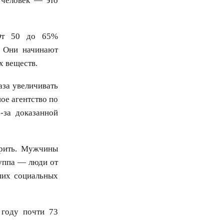
 человек — это
.
 От 50 до 65%
. Они начинают
х веществ.
аза увеличивать
ое агентство по
-за доказанной
урить. Мужчины
уппа — люди от
ших социальных
году почти 73