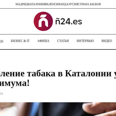
МАДРИД
КАТАЛОНИЯ
ВАЛЕНСИЯ
АНДАЛУСИЯ
СТРАНА БАСКОВ
БИЗНЕС & IT
АФИША
СТАТЬИ
ИНТЕРВЬЮ
ВИДЕО
26
ление табака в Каталонии 
имума!
24