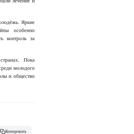
рошли лечение и
молодёжь. Яркие
ейпы особенно
ть контроль за
странах. Пока
среди молодого
олы и общество
Копировать