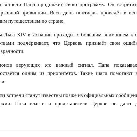
 встречи Папа продолжит свою программу. Он встрети
рковной провинции. Весь день понтифик проведёт в исп
им путешествием по стране.
 Льва XIV в Испании проходит с большим вниманием к 
ртвами подчёркивает, что Церковь признаёт свои ошиб
озрачности.
онов верующих это важный сигнал. Папа показывае
остаётся одним из приоритетов. Такие шаги помогают в
ви.
ти
встречи станут известны позже из официальных сообщен
архии. Пока власти и представители Церкви не дают д