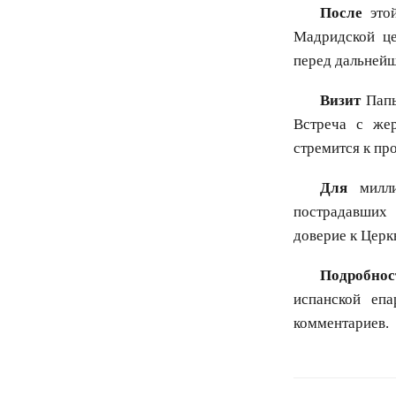
После
этой
Мадридской це
перед дальнейш
Визит
Папы
Встреча с же
стремится к пр
Для
милли
пострадавших 
доверие к Церк
Подробнос
испанской еп
комментариев.