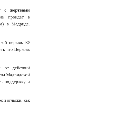
чу с
жертвами
ие пройдёт в
на) в Мадриде.
кой церкви. Её
ет, что Церковь
 от действий
щиты Мадридской
ть поддержку и
ой огласки, как