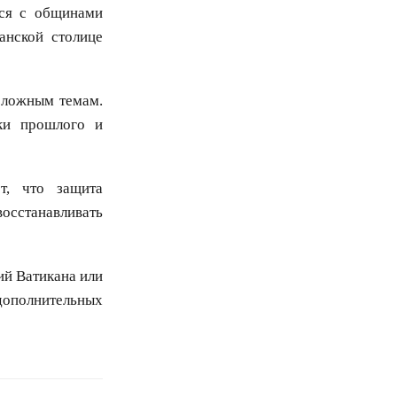
тся с общинами
анской столице
сложным темам.
ки прошлого и
т, что защита
осстанавливать
ий Ватикана или
ополнительных