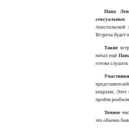
Папа Ле
сексуальных 
Апостольской 
Встреча будет 
Такие
встр
начал ещё
Пап
готова слушать
Участник
представителей
епархии. Этот
пройти реабил
Точное
чис
это обычно быва