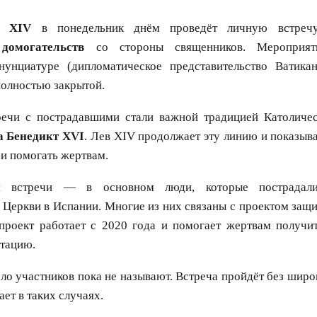
в XIV
в понедельник днём проведёт личную встре
домогательств
со стороны священников. Мероприят
нунциатуре (дипломатическое представительство Ватика
полностью закрытой.
ечи с пострадавшими стали важной традицией Католичес
а Бенедикт XVI
. Лев XIV продолжает эту линию и показыва
 и помогать жертвам.
и
встречи — в основном люди, которые пострадали
 Церкви в Испании. Многие из них связаны с проектом за
 проект работает с 2020 года и помогает жертвам получи
итацию.
ло участников пока не называют. Встреча пройдёт без широк
ет в таких случаях.