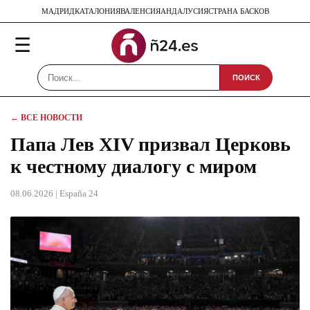
МАДРИД
КАТАЛОНИЯ
ВАЛЕНСИЯ
АНДАЛУСИЯ
СТРАНА БАСКОВ
☰
ПОИСК
← ВСЕ НОВОСТИ
Папа Лев XIV призвал Церковь
к честному диалогу с миром
08.06.2026
| España 24