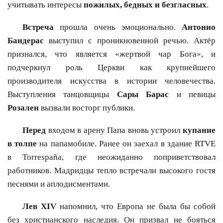
учитывать интересы
пожилых, бедных и безгласных
.
Встреча
прошла очень эмоционально.
Антонио
Бандерас
выступил с проникновенной речью. Актёр
признался, что является «жертвой чар Бога», и
подчеркнул роль Церкви как крупнейшего
производителя искусства в истории человечества.
Выступления танцовщицы
Сары Барас
и певицы
Розален
вызвали восторг публики.
Перед
входом в арену Папа вновь устроил
купание
в толпе
на папамобиле. Ранее он заехал в здание RTVE
в Torrespaña, где неожиданно поприветствовал
работников. Мадридцы тепло встречали высокого гостя
песнями и аплодисментами.
Лев XIV
напомнил, что Европа не была бы собой
без христианского наследия. Он призвал не бояться