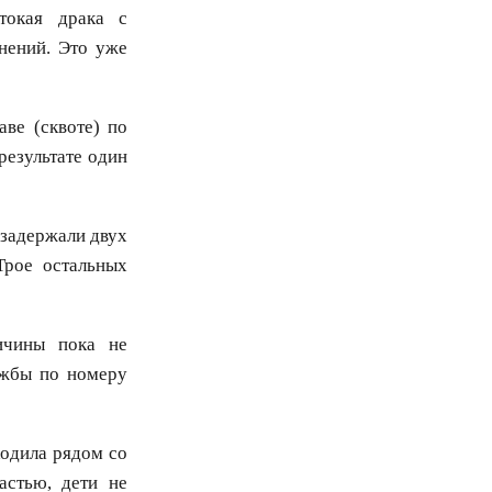
токая драка с
нений. Это уже
ве (сквоте) по
результате один
 задержали двух
Трое остальных
ичины пока не
ужбы по номеру
ходила рядом со
астью, дети не