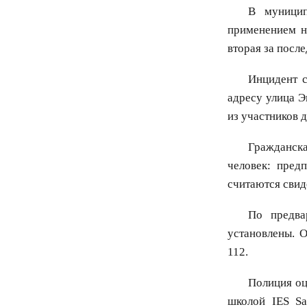
В муницип
применением н
вторая за посл
Инцидент с
адресу улица Э
из участников 
Гражданска
человек: пред
считаются свид
По предва
установлены. 
112.
Полиция оц
школой IES Sa