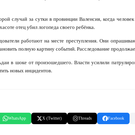
орой случай за сутки в провинции Валенсия, когда человек
хасоте отец убил логопеда своего ребёнка.
дователи работают на месте преступления. Они опрашиваю
ановить полную картину событий. Расследование продолжае
даи в шоке от произошедшего. Власти усилили патрулиров
тить новых инцидентов.
WhatsApp
X (Twitter)
Threads
Facebook