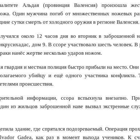
алитете Альдая (провинция Валенсия) произошла жес
ожа. Один мужчина погиб от множественных ножевых ра
едние сутки смерть от холодного оружия в регионе Валенсия.
лучился около 12 часов дня во вторник в заброшенной на
нкрусихадас, дом 9. В ссоре участвовало шесть человек. В 
драки нанёс жертве несколько ударов ножом.
я гвардия и местная полиция быстро прибыли на место. Они
полагаемого убийцу и ещё одного участника конфликта. 
етелями происшествия.
рительной информации, ссора вспыхнула внезапно. Пр
Один из жильцов заброшенной наве вызвал экстренные сл
епила здание, где спрятался подозреваемый. Операция про
lvador Gadea, как раз в момент выхода учеников. К сч