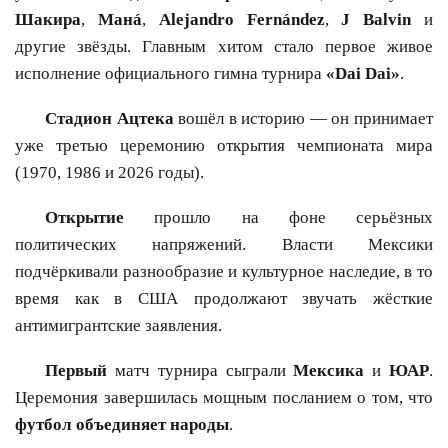
Шакира
,
Манá
,
Аlejandro Fernández
,
J Balvin
и
другие звёзды. Главным хитом стало первое живое
исполнение официального гимна турнира
«Dai Dai»
.
Стадион Ацтека
вошёл в историю — он принимает
уже третью церемонию открытия чемпионата мира
(1970, 1986 и 2026 годы).
Открытие
прошло на фоне серьёзных
политических напряжений. Власти Мексики
подчёркивали разнообразие и культурное наследие, в то
время как в США продолжают звучать жёсткие
антимигрантские заявления.
Первый
матч турнира сыграли
Мексика
и
ЮАР
.
Церемония завершилась мощным посланием о том, что
футбол объединяет народы
.