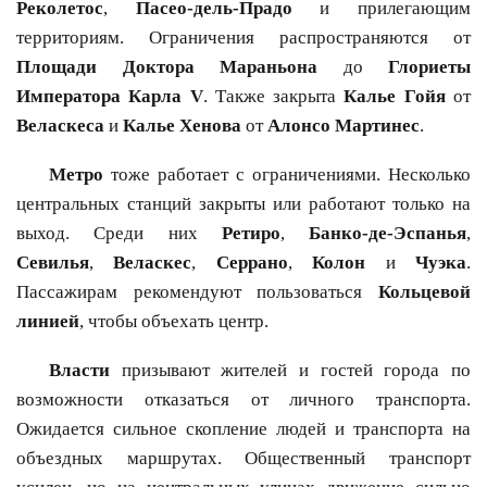
Реколетос
,
Пасео-дель-Прадо
и прилегающим
территориям. Ограничения распространяются от
Площади Доктора Мараньона
до
Глориеты
Императора Карла V
. Также закрыта
Калье Гойя
от
Веласкеса
и
Калье Хенова
от
Алонсо Мартинес
.
Метро
тоже работает с ограничениями. Несколько
центральных станций закрыты или работают только на
выход. Среди них
Ретиро
,
Банко-де-Эспанья
,
Севилья
,
Веласкес
,
Серрано
,
Колон
и
Чуэка
.
Пассажирам рекомендуют пользоваться
Кольцевой
линией
, чтобы объехать центр.
Власти
призывают жителей и гостей города по
возможности отказаться от личного транспорта.
Ожидается сильное скопление людей и транспорта на
объездных маршрутах. Общественный транспорт