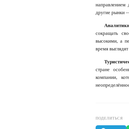
направлением 
другие рынки —
Аналитик
сокращать св
высокими, а 
время выглядят
Туристиче
стране особе
компании, ко
неопределённос
ПОДЕЛИТЬСЯ