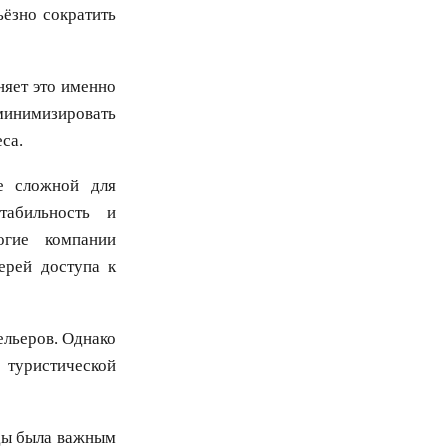
ёзно сократить
няет это именно
инимизировать
са.
е сложной для
табильность и
огие компании
ерей доступа к
ельеров. Однако
 туристической
оды была важным