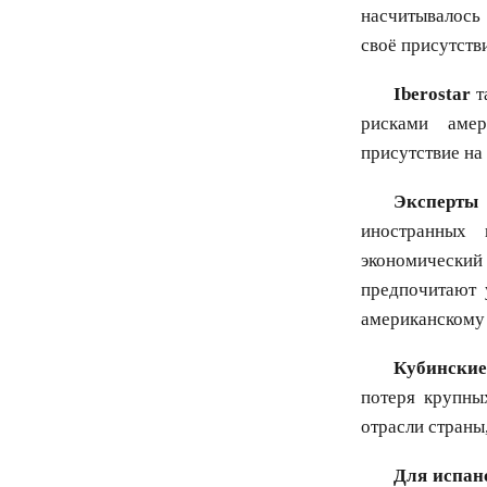
насчитывалось
своё присутстви
Iberostar
т
рисками амер
присутствие на
Эксперты
иностранных 
экономически
предпочитают 
американскому
Кубинские
потеря крупны
отрасли страны
Для испан