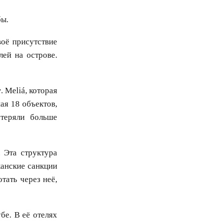
бы.
оё присутствие
лей на острове.
r
. Meliá, которая
шая 18 объектов,
отеряли больше
. Эта структура
канские санкции
тать через неё,
е. В её отелях