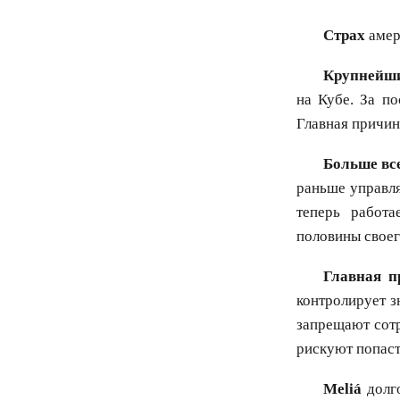
Страх
амер
Крупнейш
на Кубе. За по
Главная причи
Больше вс
раньше управлял
теперь работа
половины своег
Главная п
контролирует з
запрещают сотр
рискуют попас
Meliá
долго