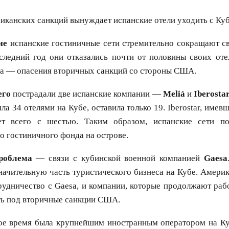
иканских санкций вынуждает испанские отели уходить с Ку
ие
испанские гостиничные сети стремительно сокращают св
следний год они отказались почти от половины своих оте
на — опасения вторичных санкций со стороны США.
его
пострадали две испанские компании —
Meliá
и
Iberosta
а 34 отелями на Кубе, оставила только 19. Iberostar, имев
ет всего с шестью. Таким образом, испанские сети п
о гостиничного фонда на острове.
роблема
— связи с кубинской военной компанией
Gaesa
начительную часть туристического бизнеса на Кубе. Амери
удничество с Gaesa, и компании, которые продолжают рабо
ть под вторичные санкции США.
е время была крупнейшим иностранным оператором на Куб