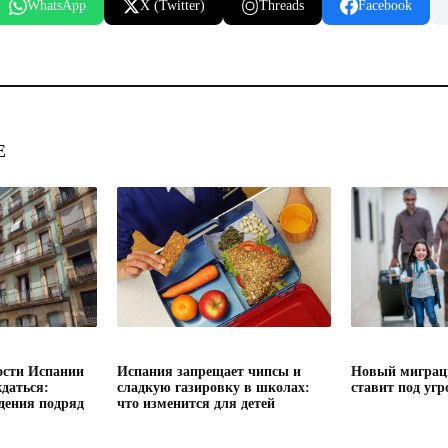
WhatsApp
X (Twitter)
Threads
Facebook
Е
сти Испании
Испания запрещает чипсы и
Новый миграц
даться:
сладкую газировку в школах:
ставит под угр
дения подряд
что изменится для детей