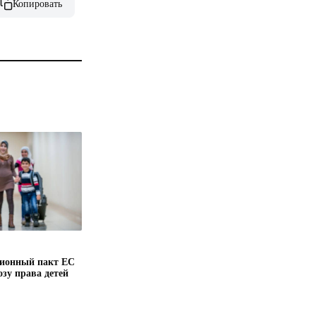
Копировать
ионный пакт ЕС
озу права детей