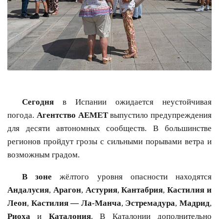
Сегодня
в Испании ожидается неустойчивая
погода.
Агентство AEMET
выпустило предупреждения
для десяти автономных сообществ. В большинстве
регионов пройдут грозы с сильными порывами ветра и
возможным градом.
В зоне
жёлтого уровня опасности находятся
Андалусия
,
Арагон
,
Астурия
,
Кантабрия
,
Кастилия и
Леон
,
Кастилия — Ла-Манча
,
Эстремадура
,
Мадрид
,
Риоха
и
Каталония
. В Каталонии дополнительно