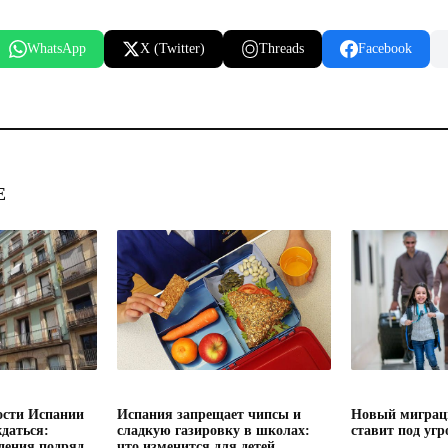
WhatsApp
X (Twitter)
Threads
Facebook
Е
сти Испании
Испания запрещает чипсы и
Новый миграц
даться:
сладкую газировку в школах:
ставит под угр
дения подряд
что изменится для детей