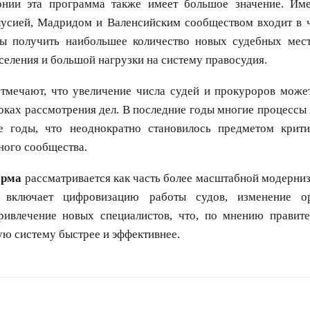
онии эта программа также имеет большое значение. Им
лусией, Мадридом и Валенсийским сообществом входит в ч
ы получить наибольшее количество новых судебных мест
селения и большой нагрузки на систему правосудия.
тмечают, что увеличение числа судей и прокуроров може
роках рассмотрения дел. В последние годы многие процессы 
 годы, что неоднократно становилось предметом крит
ного сообщества.
орма
рассматривается как часть более масштабной модерни
 включает цифровизацию работы судов, изменение ор
ривлечение новых специалистов, что, по мнению правите
ую систему быстрее и эффективнее.