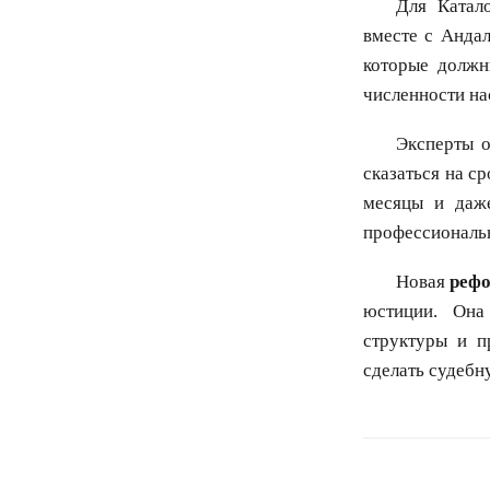
Для Катал
вместе с Анда
которые должн
численности на
Эксперты о
сказаться на с
месяцы и даже
профессиональ
Новая
реф
юстиции. Она
структуры и п
сделать судебн