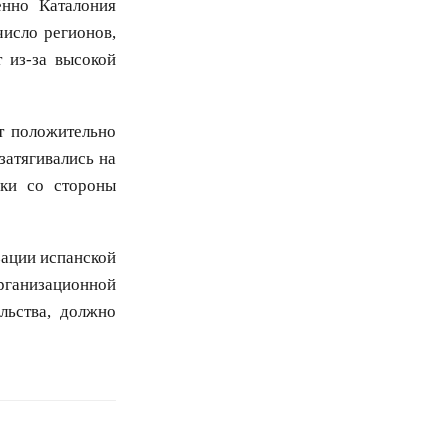
енно Каталония
исло регионов,
 из-за высокой
т положительно
затягивались на
ики со стороны
зации испанской
ганизационной
льства, должно