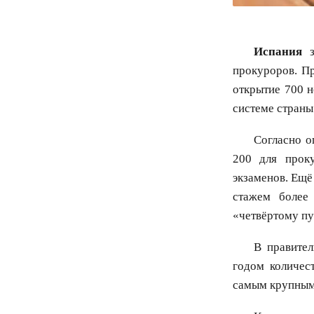
Испания
з
прокуроров. П
открытие 700 
системе страны
Согласно о
200 для прок
экзаменов. Ещ
стажем более
«четвёртому пу
В правите
годом количес
самым крупным 