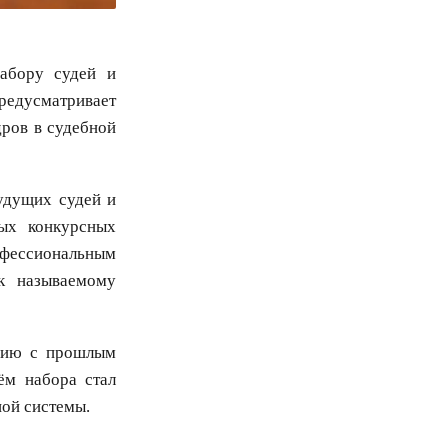
абору судей и
редусматривает
ров в судебной
удущих судей и
ых конкурсных
офессиональным
к называемому
ению с прошлым
ём набора стал
ной системы.