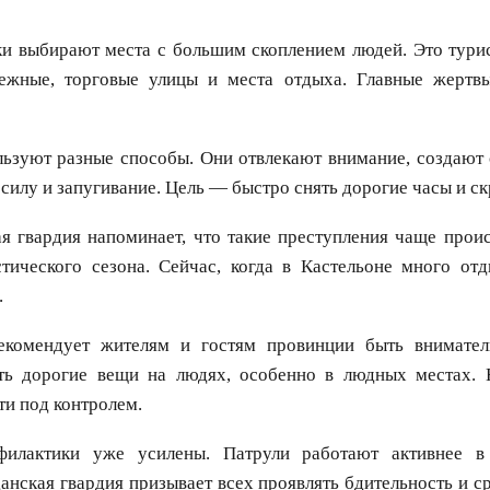
и выбирают места с большим скоплением людей. Это турис
ежные, торговые улицы и места отдыха. Главные жерт
ьзуют разные способы. Они отвлекают внимание, создают 
силу и запугивание. Цель — быстро снять дорогие часы и ск
я гвардия напоминает, что такие преступления чаще прои
стического сезона. Сейчас, когда в Кастельоне много от
.
екомендует жителям и гостям провинции быть внимател
ть дорогие вещи на людях, особенно в людных местах.
ти под контролем.
илактики уже усилены. Патрули работают активнее в 
анская гвардия призывает всех проявлять бдительность и с