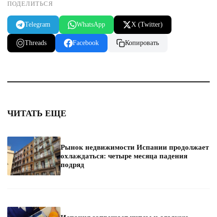
ПОДЕЛИТЬСЯ
Telegram
WhatsApp
X (Twitter)
Threads
Facebook
Копировать
ЧИТАТЬ ЕЩЕ
Рынок недвижимости Испании продолжает
охлаждаться: четыре месяца падения
подряд