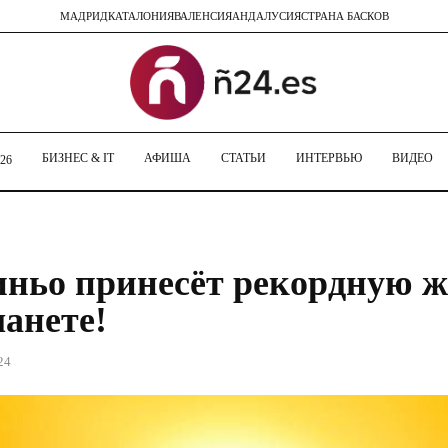
МАДРИД
КАТАЛОНИЯ
ВАЛЕНСИЯ
АНДАЛУСИЯ
СТРАНА БАСКОВ
БИЗНЕС & IT
АФИША
СТАТЬИ
ИНТЕРВЬЮ
ВИДЕО
26
ньо принесёт рекордную ж
ланете!
24