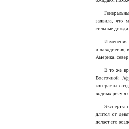
ожидают похоже
Генеральн
заявила, что 
сильные дожди и
Изменения 
и наводнения, 
Америка, север
В то же в
Восточной Аф
контрасты созд
водных ресурсо
Эксперты п
длится от дев
делает его возд