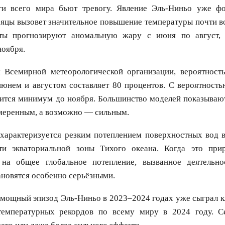
ги всего мира бьют тревогу. Явление Эль-Ниньо уже ф
яцы вызовет значительное повышение температуры почти во
рты прогнозируют аномальную жару с июня по август, 
ноября.
Всемирной метеорологической организации, вероятность
юнем и августом составляет 80 процентов. С вероятность
ится минимум до ноября. Большинство моделей показывают
меренным, а возможно — сильным.
характеризуется резким потеплением поверхностных вод в
ти экваториальной зоны Тихого океана. Когда это при
 на общее глобальное потепление, вызванное деятельно
ановятся особенно серьёзными.
мощный эпизод Эль-Ниньо в 2023–2024 годах уже сыграл к
температурных рекордов по всему миру в 2024 году. С