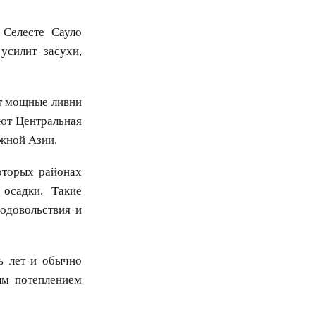
 Селесте Саулo
усилит засухи,
т мощные ливни
ают Центральная
жной Азии.
оторых районах
осадки. Такие
родовольствия и
ь лет и обычно
ым потеплением