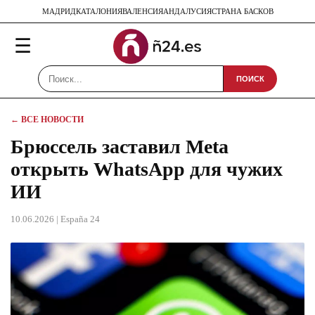
МАДРИД
КАТАЛОНИЯ
ВАЛЕНСИЯ
АНДАЛУСИЯ
СТРАНА БАСКОВ
☰
ПОИСК
← ВСЕ НОВОСТИ
Брюссель заставил Meta
открыть WhatsApp для чужих
ИИ
10.06.2026
| España 24