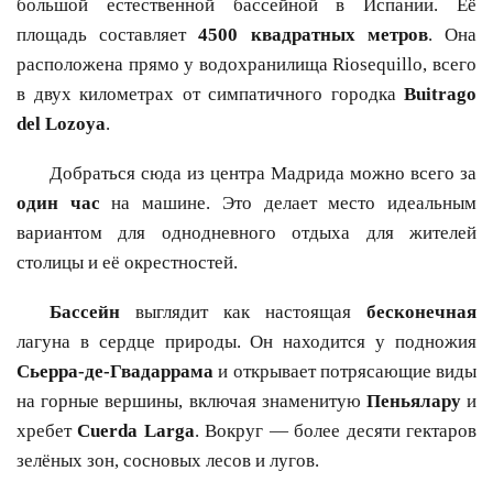
большой естественной бассейной в Испании. Её
площадь составляет
4500 квадратных метров
. Она
расположена прямо у водохранилища Riosequillo, всего
в двух километрах от симпатичного городка
Buitrago
del Lozoya
.
Добраться сюда из центра Мадрида можно всего за
один час
на машине. Это делает место идеальным
вариантом для однодневного отдыха для жителей
столицы и её окрестностей.
Бассейн
выглядит как настоящая
бесконечная
лагуна в сердце природы. Он находится у подножия
Сьерра-де-Гвадаррама
и открывает потрясающие виды
на горные вершины, включая знаменитую
Пеньялару
и
хребет
Cuerda Larga
. Вокруг — более десяти гектаров
зелёных зон, сосновых лесов и лугов.