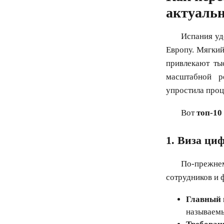
актуальн
Испания уд
Европу. Мягкий
привлекают ты
масштабной ре
упростила проц
Вот
топ-10
1. Виза циф
По-прежн
сотрудников и 
Главный 
называемы