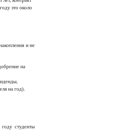
 лет, контракт
году это около
накопления и не
добрение на
виденды,
ля на год).
 году студенты