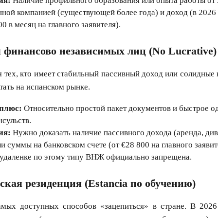
ия:
Наличие профильного образования или опыта работы от 3
нной компанией (существующей более года) и доход (в 2026 
0 в месяц на главного заявителя).
 финансово независимых лиц (No Lucrative)
я тех, кто имеет стабильный пассивный доход или солидные 
тать на испанском рынке.
плюс:
Относительно простой пакет документов и быстрое о
нсульств.
ия:
Нужно доказать наличие пассивного дохода (аренда, ди
и суммы на банковском счете (от €28 800 на главного заявите
 удаленке по этому типу ВНЖ официально запрещена.
еская резиденция (Estancia по обучению)
мых доступных способов «зацепиться» в стране. В 2026