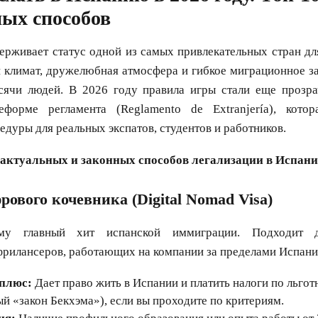
ых способов
ерживает статус одной из самых привлекательных стран д
 климат, дружелюбная атмосфера и гибкое миграционное з
сячи людей. В 2026 году правила игры стали еще прозра
форме регламента (Reglamento de Extranjería), котор
едуры для реальных экспатов, студентов и работников.
 актуальных и законных способов легализации в Испании
рового кочевника (Digital Nomad Visa)
ему главный хит испанской иммиграции. Подходит 
фрилансеров, работающих на компании за пределами Испани
плюс:
Дает право жить в Испании и платить налоги по льготн
й «закон Бекхэма»), если вы проходите по критериям.