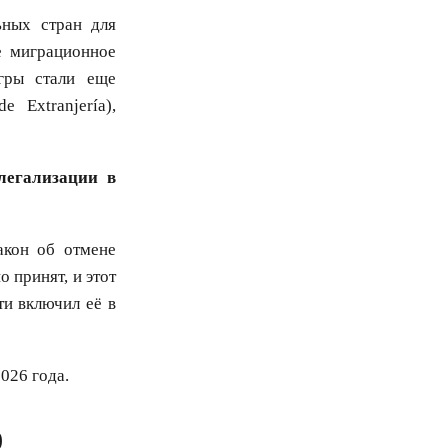
ьных стран для
е миграционное
гры стали еще
 Extranjería),
легализации в
акон об отмене
 принят, и этот
ти включил её в
026 года.
0