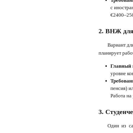
Требован
с иностра
€2400–250
2. ВНЖ для
Вариант дл
планирует рабо
Главный 
уровне ко
Требован
пенсия) ил
Работа на
3. Студенч
Один из са