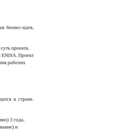
ая бизнес-идея,
суть проекта.
м ENISA. Проект
ния рабочих
ится в стране.
но) 3 года,
вание) и