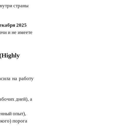
нутри страны
декабря 2025
ачи и не имеете
Highly
асила на работу
абочих дней), а
нный опыт),
кого) порога