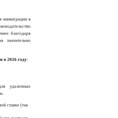
ля иммиграции в
аконодательство
чнее благодаря
ая значительно
 в 2026 году
:
для удаленных
и.
ой ставке (так