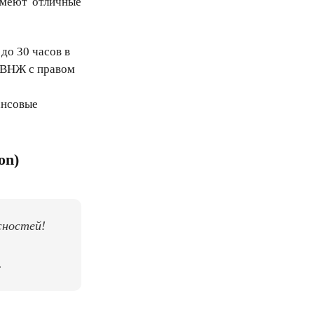
имеют отличные
до 30 часов в
й ВНЖ с правом
ансовые
on)
жностей!
.