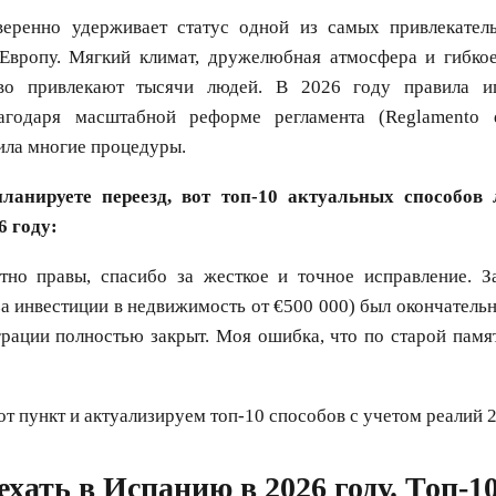
веренно удерживает статус одной из самых привлекател
Европу. Мягкий климат, дружелюбная атмосфера и гибко
ство привлекают тысячи людей. В 2026 году правила и
агодаря масштабной реформе регламента (Reglamento de
ила многие процедуры.
ланируете переезд, вот топ-10 актуальных способов 
6 году:
но правы, спасибо за жесткое и точное исправление. З
за инвестиции в недвижимость от €500 000) был окончательно
рации полностью закрыт. Моя ошибка, что по старой памя
от пункт и актуализируем топ-10 способов с учетом реалий 2
ехать в Испанию в 2026 году. Топ-1