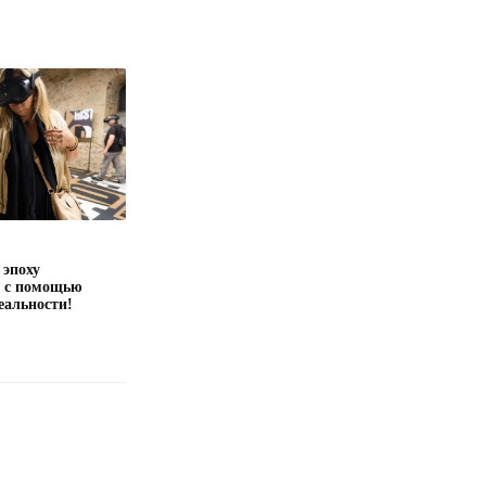
 эпоху
я с помощью
еальности!