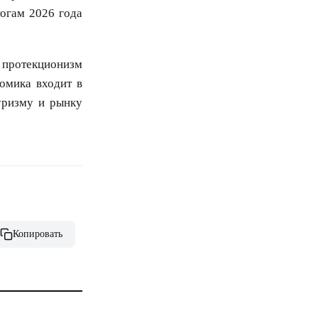
тогам 2026 года
й протекционизм
номика входит в
уризму и рынку
Копировать