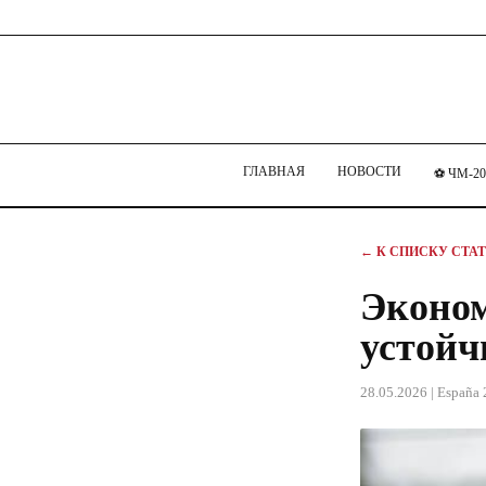
ГЛАВНАЯ
НОВОСТИ
⚽ ЧМ-20
← К СПИСКУ СТА
Эконом
устойч
28.05.2026
| España 