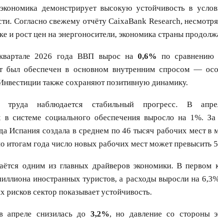
экономика демонстрирует высокую устойчивость в услов
ти. Согласно свежему отчёту CaixaBank Research, несмотря
е и рост цен на энергоносители, экономика страны продолжа
квартале 2026 года ВВП вырос на
0,6%
по сравнению
ст был обеспечен в основном внутренним спросом — ос
Инвестиции также сохраняют позитивную динамику.
 труда наблюдается стабильный прогресс. В апрел
х в системе социального обеспечения выросло на 1%. За
да Испания создала в среднем по 46 тысяч рабочих мест в 
по итогам года число новых рабочих мест может превысить 5
аётся одним из главных драйверов экономики. В первом к
миллиона иностранных туристов, а расходы выросли на 6,3
х рисков сектор показывает устойчивость.
в апреле снизилась до
3,2%
, но давление со стороны э