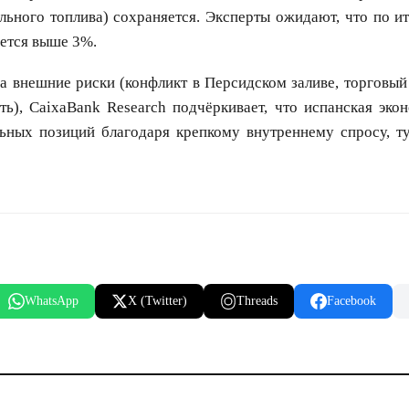
льного топлива) сохраняется. Эксперты ожидают, что по и
ется выше 3%.
а внешние риски (конфликт в Персидском заливе, торговы
ть), CaixaBank Research подчёркивает, что испанская эко
льных позиций благодаря крепкому внутреннему спросу, т
WhatsApp
X (Twitter)
Threads
Facebook