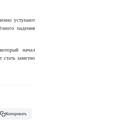
пенно уступают
ёзного падения
который начал
т стать заметно
Копировать