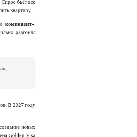
. Спрос бьёт все
пить квартиру.
й компонент»
.
ильно разгонял
ов», —
ов. В 2027 году
 создание новых
ена Golden Visa