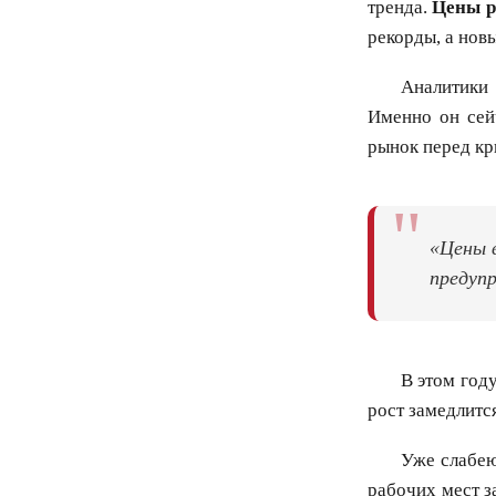
тренда.
Цены р
рекорды, а нов
Аналитики
Именно он сей
рынок перед кр
"
«Цены 
предупр
В этом год
рост замедлитс
Уже слабею
рабочих мест з