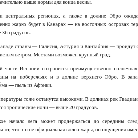
ачительно выше нормы для конца весны.
 центральных регионах, а также в долине Эбро ожида
бенно жарко будет в Канарах — на восточных островах те
 36 градусов.
западе страны — Галисия, Астурия и Кантабрия — пройдут 
истым ветром. Местами возможен крупный град.
й части Испании сохранится преимущественно солнечная
аны на побережьях и в долине верхнего Эбро. В запа
и́ма — пыль из Африки.
пературы тоже останутся высокими. В долинах рек Гвадиан
ся тропические ночи — выше 20 градусов.
кое начало лета может продержаться до середины сле
ают, что это не официальная волна жары, но ощущения имен