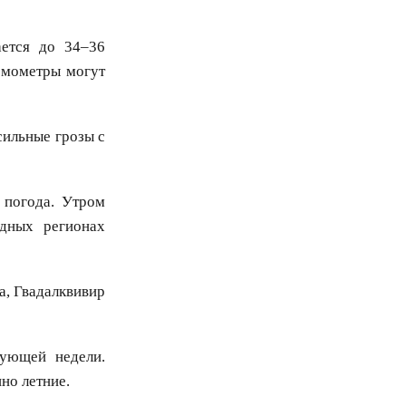
ется до 34–36
рмометры могут
сильные грозы с
 погода. Утром
дных регионах
а, Гвадалквивир
дующей недели.
но летние.