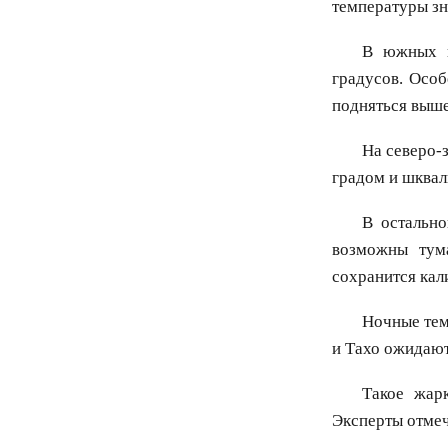
температуры зн
В южных и
градусов. Осо
подняться выше
На северо-
градом и шквал
В остально
возможны тум
сохранится кал
Ночные тем
и Тахо ожидают
Такое жар
Эксперты отмеч