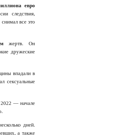
миллиона евро
ии следствия,
 снимал все это
ем
жертв. Он
зкие дружеские
щины впадали в
ал сексуальные
е 2022 — начале
о.
есколько дней.
евших, а также