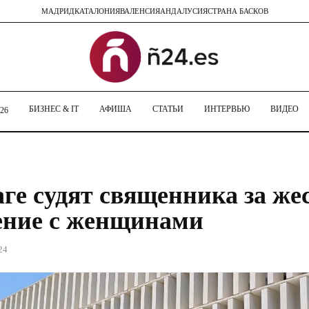
МАДРИД
КАТАЛОНИЯ
ВАЛЕНСИЯ
АНДАЛУСИЯ
СТРАНА БАСКОВ
БИЗНЕС & IT
АФИША
СТАТЬИ
ИНТЕРВЬЮ
ВИДЕО
26
ге судят священника за же
ение с женщинами
24