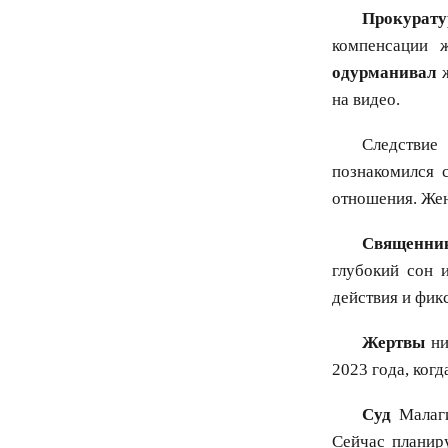
Прокурату
компенсации 
одурманивал
ж
на видео.
Следствие
познакомился 
отношения. Жен
Священни
глубокий сон 
действия и фикс
Жертвы
ни
2023 года, ког
Суд
Малаги
Сейчас планир