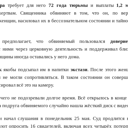
ра
требует для него
72 года тюрьмы
и выплаты
1,2 
жертвам. Священника обвиняют в том, что он, по верс
енщин, насиловал их в бессознательном состоянии и тайно
 предполагает, что обвиняемый пользовался
довери
с ними через церковную деятельность и поддерживал бли
щины иногда оставались у него дома.
к
якобы подсыпал им в напитки
экстази
. После этого жен
и не могли сопротивляться. В таком состоянии он соверш
ировал всё это на камеру.
чего не подозревали долгое время. Всё открылось в конц
да подруга обвиняемого случайно нашла жёсткий диск с виде
 начал слушания в понедельник 25 мая. Суд продлится н
уют опросить 16 свидетелей, включая всех четырёх потерп