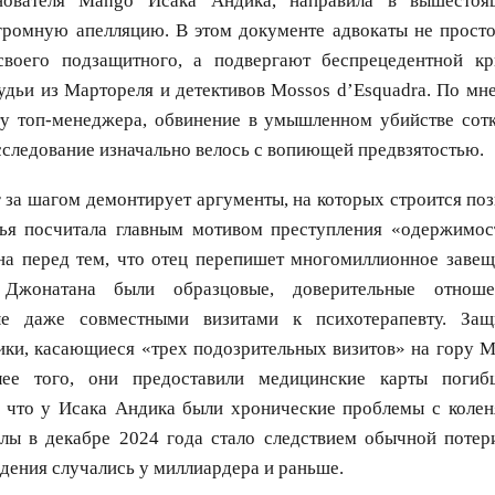
нователя Mango Исака Андика, направила в вышесто
громную апелляцию. В этом документе адвокаты не просто
своего подзащитного, а подвергают беспрецедентной кр
удьи из Мартореля и детективов Mossos d’Esquadra. По мн
у топ-менеджера, обвинение в умышленном убийстве сот
сследование изначально велось с вопиющей предвзятостью.
 за шагом демонтирует аргументы, на которых строится поз
ья посчитала главным мотивом преступления «одержимос
на перед тем, что отец перепишет многомиллионное завещ
Джонатана были образцовые, доверительные отнош
ые даже совместными визитами к психотерапевту. Защ
ики, касающиеся «трех подозрительных визитов» на гору 
лее того, они предоставили медицинские карты погиб
 что у Исака Андика были хронические проблемы с коле
алы в декабре 2024 года стало следствием обычной потери
дения случались у миллиардера и раньше.