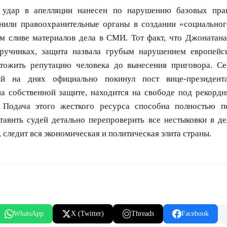
 удар в апелляции нанесен по нарушению базовых пра
нили правоохранительные органы в создании «социальног
м сливе материалов дела в СМИ. Тот факт, что Джонатана
ручниках, защита назвала грубым нарушением европейс
тожить репутацию человека до вынесения приговора. С
ый на днях официально покинул пост вице-президен
на собственной защите, находится на свободе под рекордн
 Подача этого жесткого ресурса способна полностью п
тавить судей детально перепроверить все нестыковки в де
 следит вся экономическая и политическая элита страны.
WhatsApp
X (Twitter)
Threads
Facebook