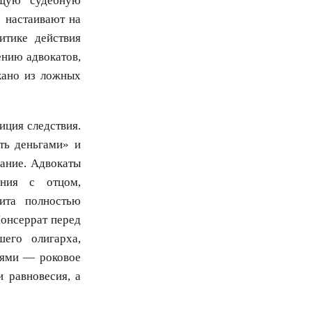
ящую судебную
 настаивают на
итике действия
ению адвокатов,
кано из ложных
иция следствия.
ть деньгами» и
ание. Адвокаты
ения с отцом,
ита полностью
Монсеррат перед
шего олигарха,
нями — роковое
 равновесия, а