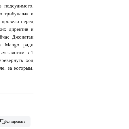
в подсудимого.
о трибунала» и
 провели перед
ких директив и
ейчас Джонатан
та Mango ради
ым залогом в 1
еревернуть ход
ле, за которым,
Копировать