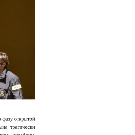
в фазу открытой
ына трагически