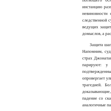
погибшего ос
инстанцию раз
невиновности 
следственной с
ведущих защит
домыслов, а ра
Защита шаг
Напомним, суд
страх Джоната
парируют: у 
подтвержденн
опровергает ул
трагедией. Бо
доказывающие,
падение со ск
аналогичные па