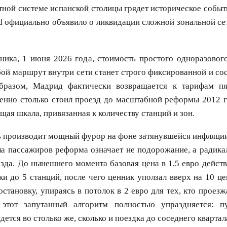
тной системе испанской столицы грядет историческое событ
d официально объявило о ликвидации сложной зональной се
ника, 1 июня 2026 года, стоимость простого одноразового 
юбой маршрут внутри сети станет строго фиксированной и сос
бразом, Мадрид фактически возвращается к тарифам пя
енно столько стоил проезд до масштабной реформы 2012 го
щая шкала, привязанная к количеству станций и зон.
ь производит мощный фурор на фоне затянувшейся инфляции
ла пассажиров реформа означает не подорожание, а радика
зда. До нынешнего момента базовая цена в 1,5 евро действ
ки до 5 станций, после чего ценник уползал вверх на 10 ц
тановку, упираясь в потолок в 2 евро для тех, кто проезж
 этот запутанный алгоритм полностью упраздняется: п
дется во столько же, сколько и поездка до соседнего кварта