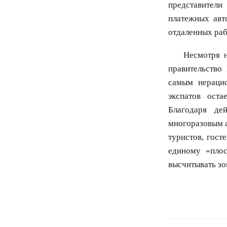
представители
платежных авт
отдаленных раб
Несмотря 
правительство
самым нераци
экспатов оста
Благодаря де
многоразовым а
туристов, гост
единому «плос
высчитывать зо