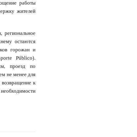
рощение работы
держку жителей
, региональное
жнему остаются
ков горожан и
orte Público).
ям, проезд по
ем не менее для
, возвращение к
 необходимости