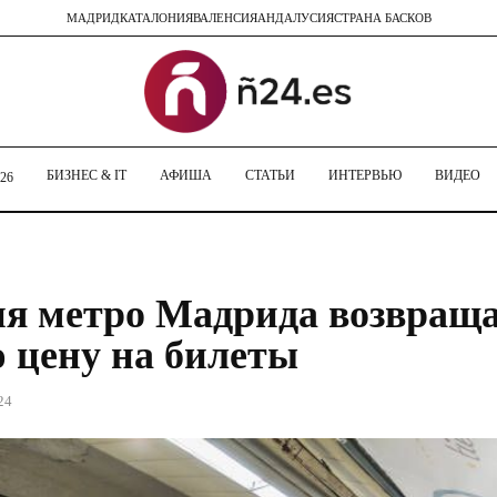
МАДРИД
КАТАЛОНИЯ
ВАЛЕНСИЯ
АНДАЛУСИЯ
СТРАНА БАСКОВ
БИЗНЕС & IT
АФИША
СТАТЬИ
ИНТЕРВЬЮ
ВИДЕО
26
ня метро Мадрида возвращ
 цену на билеты
24