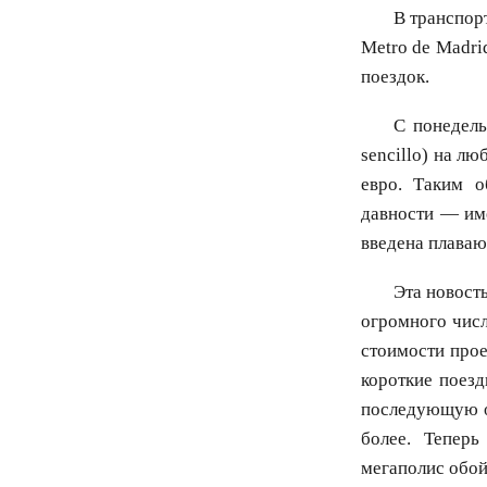
В транспор
Metro de Madri
поездок.
С понедель
sencillo) на л
евро. Таким о
давности — им
введена плаваю
Эта новост
огромного чис
стоимости прое
короткие поезд
последующую ос
более. Теперь
мегаполис обой