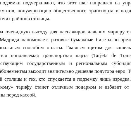
 подземки подчеркивают, что этот шаг направлен на уп
оматов, популяризацию общественного транспорта и под
очих районов столицы.
на очевидную выгоду для пассажиров дальних маршрутов
 Мадрида напоминает: разовые бумажные билеты по-пре
ональным способом оплаты. Главным щитом для кошель
ется пополняемая транспортная карта (Tarjeta de Transp
йствующим государственным и региональным субсиди
бонементам выходит значительно дешевле полутора евро. Т
ей столицы и тех, кто спускается в подземку лишь изредка
кому» тарифу станет отличным подарком и избавит от
ны перед кассой.