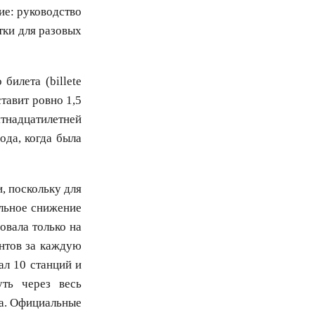
ие: руководство
тки для разовых
билета (billete
тавит ровно 1,5
тнадцатилетней
да, когда была
, поскольку для
льное снижение
овала только на
ентов за каждую
ал 10 станций и
уть через весь
ла. Официальные