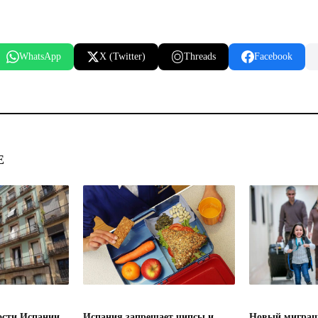
WhatsApp
X (Twitter)
Threads
Facebook
Е
сти Испании
Испания запрещает чипсы и
Новый миграц