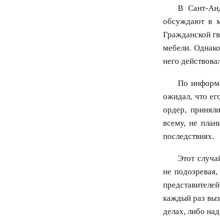
В Сант-Ан
обсуждают в м
Гражданской гв
мебели. Однак
него действова
По информа
ожидал, что ег
ордер, принял
всему, не пла
последствиях.
Этот случа
не подозревая,
представителе
каждый раз выз
делах, либо на