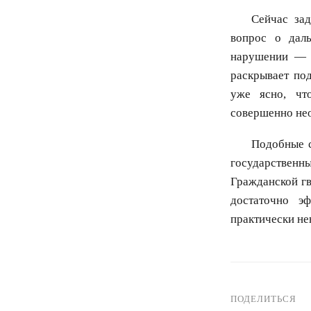
Сейчас за
вопрос о дал
нарушении — я
раскрывает по
уже ясно, чт
совершенно не
Подобные с
государствен
Гражданской гв
достаточно э
практически н
ПОДЕЛИТЬСЯ