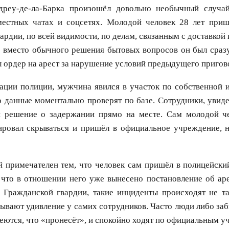
дреу-де-ла-Барка произошёл довольно необычный случа
естных чатах и соцсетях. Молодой человек 28 лет приш
ардии, по всей видимости, по делам, связанным с доставкой
о вместо обычного решения бытовых вопросов он был сраз
л ордер на арест за нарушение условий предыдущего пригов
ции полиции, мужчина явился в участок по собственной и
о данные моментально проверят по базе. Сотрудники, уви
и решение о задержании прямо на месте. Сам молодой че
нировал скрываться и пришёл в официальное учреждение, н
й примечателен тем, что человек сам пришёл в полицейски
 что в отношении него уже вынесено постановление об ар
й Гражданской гвардии, такие инциденты происходят не та
ывают удивление у самих сотрудников. Часто люди либо за
деются, что «пронесёт», и спокойно ходят по официальным 