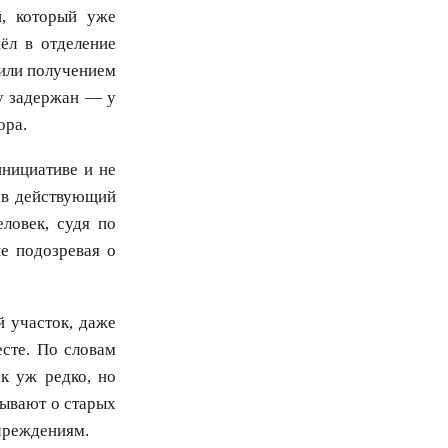
й, который уже
ёл в отделение
 или получением
у задержан — у
ора.
нициативе и не
дев действующий
ловек, судя по
е подозревая о
й участок, даже
есте. По словам
к уж редко, но
бывают о старых
учреждениям.