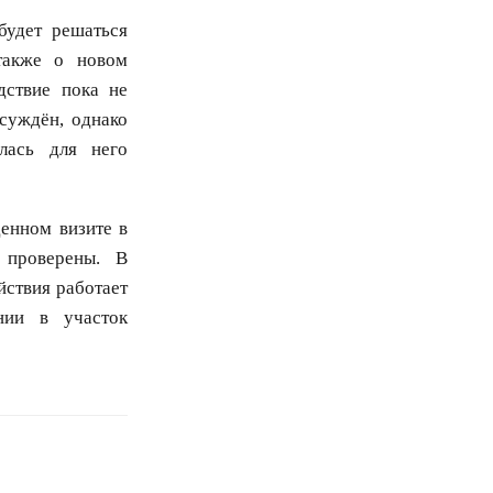
будет решаться
также о новом
дствие пока не
суждён, однако
лась для него
енном визите в
 проверены. В
йствия работает
нии в участок