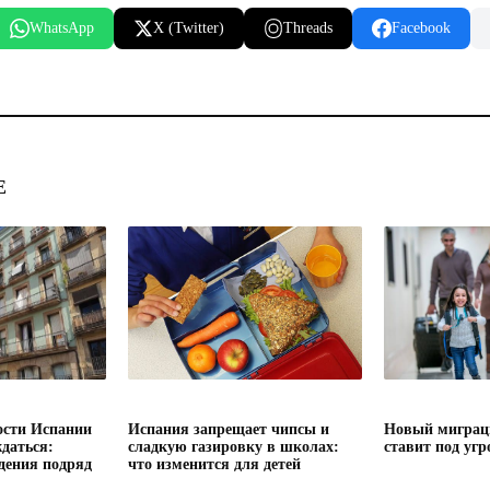
WhatsApp
X (Twitter)
Threads
Facebook
Е
сти Испании
Испания запрещает чипсы и
Новый миграц
даться:
сладкую газировку в школах:
ставит под угр
дения подряд
что изменится для детей