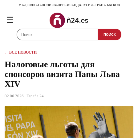
МАДРИД
КАТАЛОНИЯ
ВАЛЕНСИЯ
АНДАЛУСИЯ
СТРАНА БАСКОВ
☰
ПОИСК
← ВСЕ НОВОСТИ
Налоговые льготы для
спонсоров визита Папы Льва
XIV
02.06.2026
| España 24