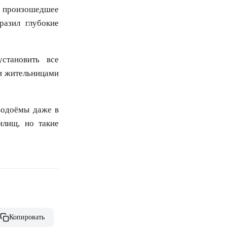
 произошедшее
разил глубокие
становить все
и жительницами
водоёмы даже в
илищ, но такие
Копировать