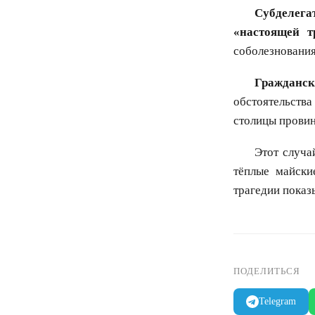
Субделега
«настоящей т
соболезновани
Гражданск
обстоятельств
столицы провин
Этот случа
тёплые майски
трагедии показ
ПОДЕЛИТЬСЯ
Telegram