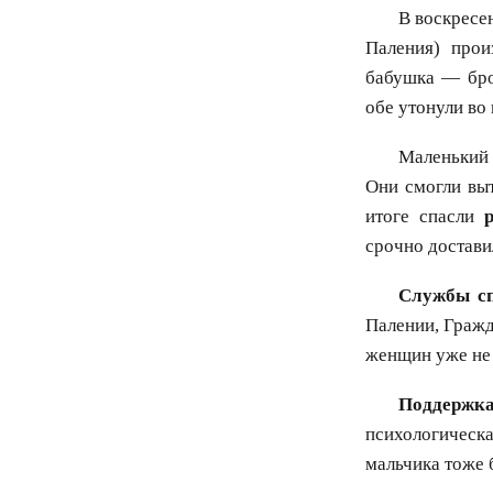
В воскресе
Паления) про
бабушка — бро
обе утонули во
Маленький 
Они смогли выт
итоге спасли
срочно достави
Службы с
Палении, Гражд
женщин уже не 
Поддержк
психологическа
мальчика тоже 