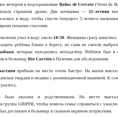
нье вечером в водохранилище
Baños de Cerrato
(Venta de B
изошла страшная драма. Две женщины —
32-летняя
ма
сились в воду, чтобы спасти тонущего 5-летнего мальчика
 время попытки спасения.
мальчик упал в воду около
18:30
. Женщины сразу кинулись
ащить ребёнка ближе к берегу, но сами не смогли выбрат
рыбаки
, которые находились неподалёку. Ребёнок был в 
ли в больницу
Río Carrión
в Палении для обследования.
пасения
прибыли на место очень быстро. На вызов выеха
анская гвардия и медики с реанимационной машиной. К со
удалось.
а
была оказана и родственникам. На место выехала
я группа GRIPDE, чтобы помочь семье справиться с ужасно
был доставлен в больницу в сильном нервном потрясении.