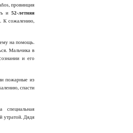
años, провинция
ть и
52-летняя
. К сожалению,
 ему на помощь.
ься. Мальчика в
сознании и его
ли пожарные из
жалению, спасти
 специальная
й утратой. Дядя