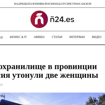
МАДРИД
КАТАЛОНИЯ
ВАЛЕНСИЯ
АНДАЛУСИЯ
СТРАНА БАСКОВ
БИЗНЕС & IT
АФИША
СТАТЬИ
ИНТЕРВЬЮ
ВИДЕО
26
охранилище в провинции
ия утонули две женщины
24