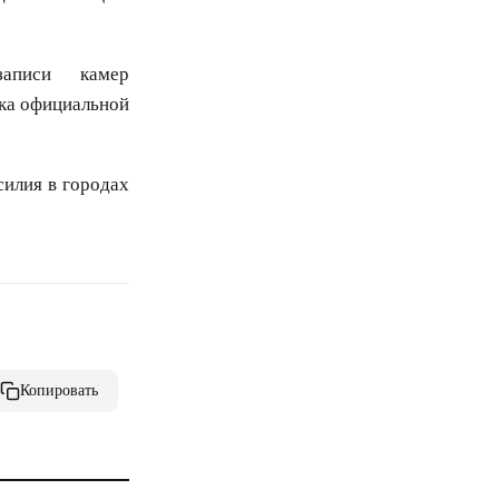
записи камер
ка официальной
силия в городах
Копировать