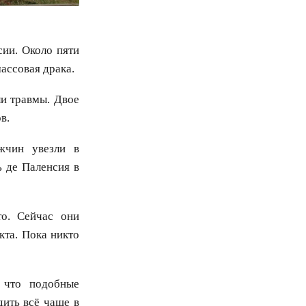
сии. Около пяти
массовая драка.
ли травмы. Двое
в.
жчин увезли в
 де Паленсия в
то. Сейчас они
кта. Пока никто
 что подобные
ить всё чаще в