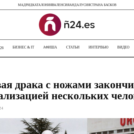
МАДРИД
КАТАЛОНИЯ
ВАЛЕНСИЯ
АНДАЛУСИЯ
СТРАНА БАСКОВ
БИЗНЕС & IT
АФИША
СТАТЬИ
ИНТЕРВЬЮ
ВИДЕО
26
ая драка с ножами законч
ализацией нескольких чело
24