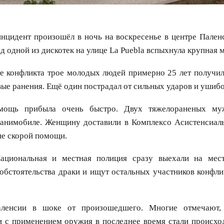
нцидент произошёл в ночь на воскресенье в центре Пален
ед одной из дискотек на улице La Puebla вспыхнула крупная 
те конфликта трое молодых людей примерно 25 лет получи
ые ранения. Ещё один пострадал от сильных ударов и ушибо
мощь прибыла очень быстро. Двух тяжелораненых му
еанимобиле. Женщину доставили в Комплексо Асистенсиаль
е скорой помощи.
ациональная и местная полиция сразу выехали на мес
обстоятельства драки и ищут остальных участников конфли
ленсии в шоке от произошедшего. Многие отмечают,
и с применением оружия в последнее время стали происход