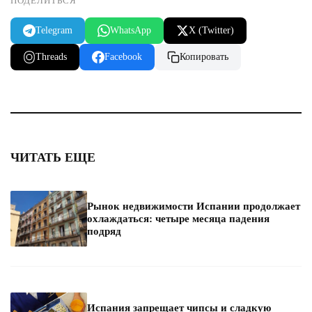
ПОДЕЛИТЬСЯ
Telegram
WhatsApp
X (Twitter)
Threads
Facebook
Копировать
ЧИТАТЬ ЕЩЕ
Рынок недвижимости Испании продолжает
охлаждаться: четыре месяца падения
подряд
Испания запрещает чипсы и сладкую