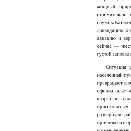
мощный приро
стремительно 
службы Каталон
ликвидацию оч
авиацию и вер
сейчас — жест
густой заповед
Ситуация 
населенный пун
превращает лю
официальные вл
кварталов, од
приготовиться
развернули ра
причины возгор
и умышленный 