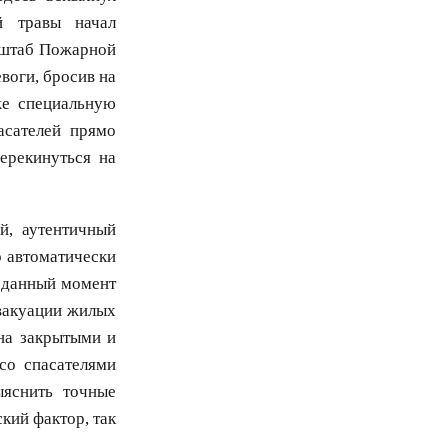
й травы начал
 штаб Пожарной
воги, бросив на
же специальную
асателей прямо
ерекинуться на
й, аутентичный
о автоматически
 данный момент
эвакуации жилых
на закрытыми и
со спасателями
ыяснить точные
кий фактор, так