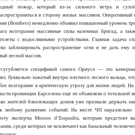
дный пожар, который из-за сильного ветра и сухо
распространяться в сторону жилых массивов. Оперативный
ии (Bombers) немедленно объявил повышенный уровень тре
ага возгорания массивные силы наземных бригад, а так
толеты с водосливными устройствами. Главная задача сп
ко заблокировать распространение огня и не дать ему п
ный лесной массив.
усугубляется спецификой самого Ориуса — это камерны
кт, буквально зажатый внутри плотного лесного кольца, чт
бое возгорание в критическую угрозу для жизни людей. На
асти провинции Барселона еще не объявляли о тотальной 
нако жителей близлежащих домов уже призвали держать ок
 к любому развитию событий. На месте ЧП параллельно 
боту эксперты Mossos d’Esquadra, которым предстоит в
ания, среди которых не исключают как банальный человечес
поджог.