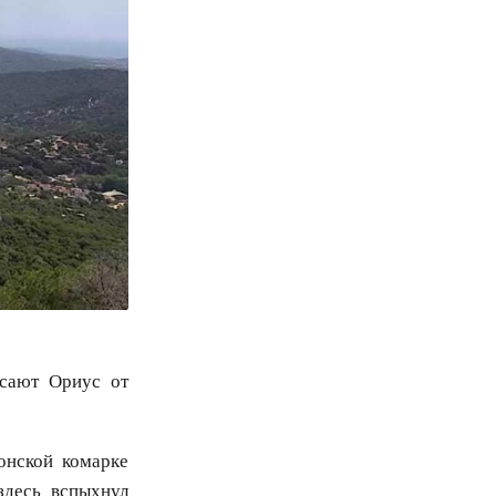
асают Ориус от
онской комарке
здесь вспыхнул