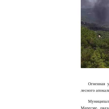
Огненная 
лесного апокал
Муниципали
Маресме, оказ