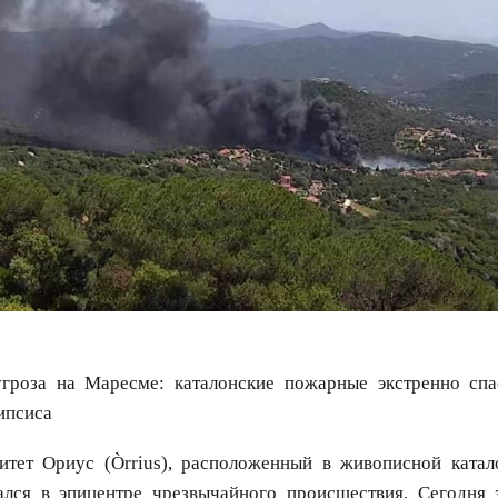
угроза на Маресме: каталонские пожарные экстренно сп
ипсиса
тет Ориус (Òrrius), расположенный в живописной катал
ался в эпицентре чрезвычайного происшествия. Сегодня 