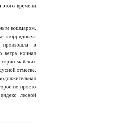
я этого времени
чным кошмаром.
же «торридных»
я произошла в
го ветра ночная
истории майских
дусной отметке.
продолжительная
торое не просто
 индекс лесной