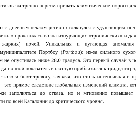
тиков экстренно пересматривать климатические пороги дл
но с дневным пеклом регион столкнулся с удушающим но
режью прокатилась волна изнуряющих «тропических» и да
о жарких) ночей. Уникальная и пугающая аномали
муниципалитете Портбоу (
Portbou
): из-за сильного сухо
м не опустилась ниже 28,0 градуса. Это первый случай в 
гда ночной показатель вплотную приблизился к тридцатигра
экологи бьют тревогу, заявляя, что столь интенсивная и 
 это прямое следствие глобальных изменений климата, ко
яжи заполняться до отказа, но и мгновенно повышает
и по всей Каталонии до критического уровня.