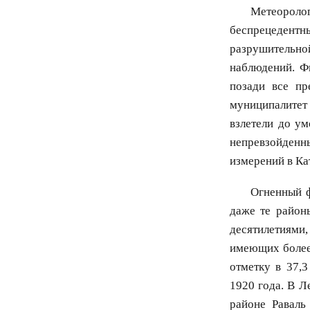
Метеороло
беспрецедентны
разрушительно
наблюдений. Ф
позади все пр
муниципалитет
взлетели до у
непревзойденн
измерений в Ка
Огненный ф
даже те район
десятилетиями
имеющих более
отметку в 37,
1920 года. В Л
районе Раваль