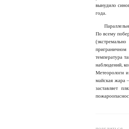
вынудило синоп
года.
Параллель
По всему побе
(экстремальн
приграничном 
температура та
наблюдений, ко
Метеорологи и 
майская жара —
заставляет пл
пожароопасност