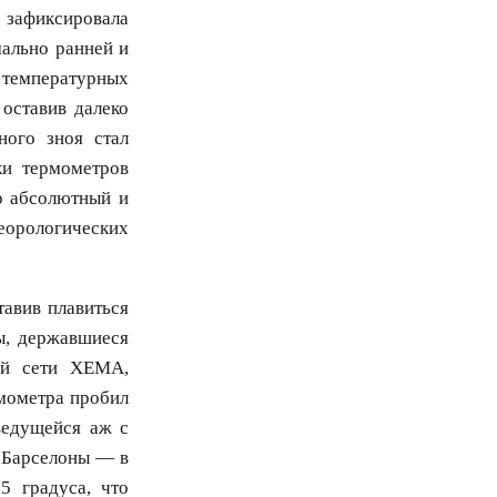
зафиксировала
мально ранней и
 температурных
оставив далеко
ного зноя стал
ки термометров
о абсолютный и
еорологических
авив плавиться
ы, державшиеся
ций сети XEMA,
мометра пробил
ведущейся аж с
е Барселоны — в
5 градуса, что