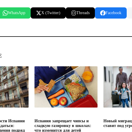
WhatsApp
X (Twitter)
Threads
Facebook
Е
сти Испании
Испания запрещает чипсы и
Новый миграц
даться:
сладкую газировку в школах:
ставит под угр
дения подряд
что изменится для детей