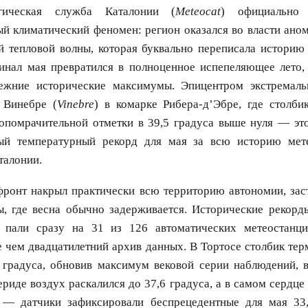
гическая служба Каталонии (
Meteocat
) официально 
й климатический феномен: регион оказался во власти ано
й тепловой волны, которая буквально переписала историю
инал мая превратился в полноценное испепеляющее лето, 
ежние исторические максимумы. Эпицентром экстремаль
 Винебре (
Vinebre
) в комарке Рибера-д’Эбре, где столби
мопомрачительной отметки в 39,5 градуса выше нуля — эт
ый температурный рекорд для мая за всю историю мет
талонии.
ронт накрыл практически всю территорию автономии, заст
ы, где весна обычно задерживается. Исторические рекорд
, пали сразу на 31 из 126 автоматических метеостан
 чем двадцатилетний архив данных. В Тортосе столбик тер
3 градуса, обновив максимум вековой серии наблюдений, 
ериде воздух раскалился до 37,6 градуса, а в самом сердц
 — датчики зафиксировали беспрецедентные для мая 33,