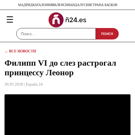
МАДРИД
КАТАЛОНИЯ
ВАЛЕНСИЯ
АНДАЛУСИЯ
СТРАНА БАСКОВ
☰
ПОИСК
← ВСЕ НОВОСТИ
Филипп VI до слез растрогал
принцессу Леонор
30.05.2026
| España 24