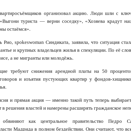
квартиросъёмщиков организовал акцию. Люди шли с клю
 «Выгони туриста — верни соседку», «Хозяева крадут на
мы остаёмся».
ь Рио, spokeswoman Синдиката, заявила, что ситуация ста
антье и крупных владельцев жилья в спекуляции. По её сло
зисе, а не мигранты или молодёжь.
щие требуют снижения арендной платы на 50 проценто
говоров и изъятия пустующих квартир у фондов-хищнико
ья.
сия и прямая акция — именно такой путь теперь выбирает
т в решения властей и намерены расширять гражданское неп
 обвиняют как центральное правительство Педро С
ласти Мадрида в полном бездействии. Они считают, что вс