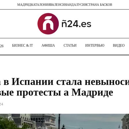
МАДРИД
КАТАЛОНИЯ
ВАЛЕНСИЯ
АНДАЛУСИЯ
СТРАНА БАСКОВ
БИЗНЕС & IT
АФИША
СТАТЬИ
ИНТЕРВЬЮ
ВИДЕО
26
 в Испании стала невынос
ые протесты а Мадриде
24