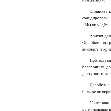
нам жизни».
Синдикат 
скандировали:
«Мы не уйдём, 
Алисия дел
Она обвинила р
виноваты в кри
Протестую
бессрочных до
доступного жил
Десобедиен
больше не веря
Участники
региональные в