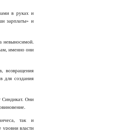
чами в руках и
ши зарплаты» и
ла невыносимой.
вам, именно они
в, возвращения
в для создания
 Синдикат. Они
овиновение.
анчеса, так и
е уровни власти